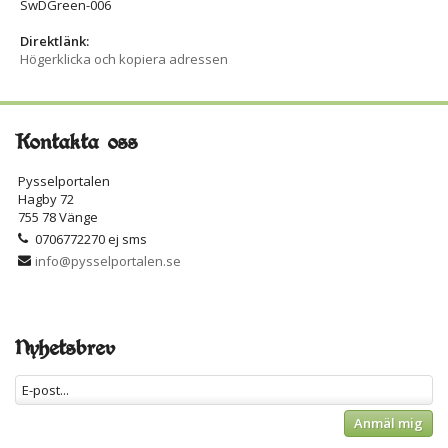
SwDGreen-006
Direktlänk:
Högerklicka och kopiera adressen
Kontakta oss
Pysselportalen
Hagby 72
755 78 Vänge
0706772270 ej sms
info@pysselportalen.se
Nyhetsbrev
Anmäl mig