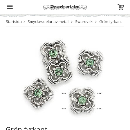
Startsida
Smyckesdelar av metall
Swarovski
Grön fyrkant
Produkten har blivit tillagd i varukorgen
Grön fyrkant