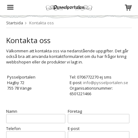
Startsida
Kontakta oss
Produkten har blivit tillagd i varukorgen
Kontakta oss
Välkommen att kontakta oss via nedanstående uppgifter. Det går
också bra att använda kontaktformuläret om du har frågor kring
webbshopen eller de produkter vi lagt in.
Pysselportalen
Tel: 0706772270 ej sms
Hagby 72
E-post:
info@pysselportalen.se
755 78 Vänge
Organisationsnummer:
6501221466
Namn
Företag
Telefon
E-post