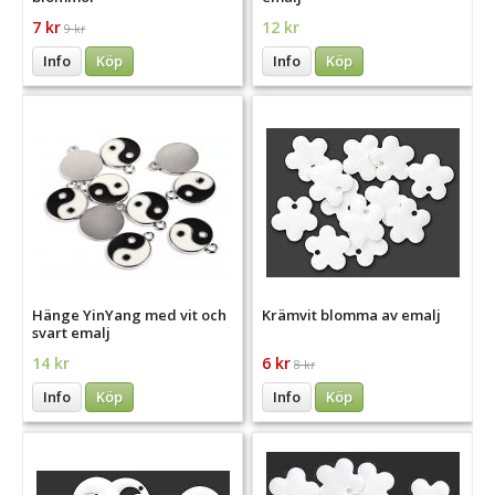
7 kr
12 kr
9 kr
Info
Köp
Info
Köp
Hänge YinYang med vit och
Krämvit blomma av emalj
svart emalj
14 kr
6 kr
8 kr
Info
Köp
Info
Köp