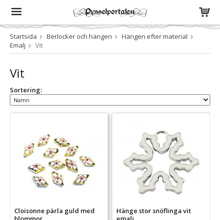
Startsida
Berlocker och hängen
Hängen efter material
Produkten har blivit tillagd i varukorgen
Emalj
Vit
Vit
Sortering:
Cloisonne pärla guld med
Hänge stor snöflinga vit
blommor
emalj