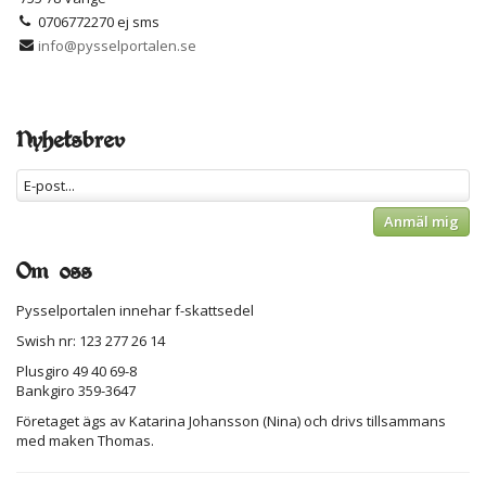
0706772270 ej sms
info@pysselportalen.se
Nyhetsbrev
Anmäl mig
Om oss
Pysselportalen innehar f-skattsedel
Swish nr: 123 277 26 14
Plusgiro 49 40 69-8
Bankgiro 359-3647
Företaget ägs av Katarina Johansson (Nina) och drivs tillsammans
med maken Thomas.