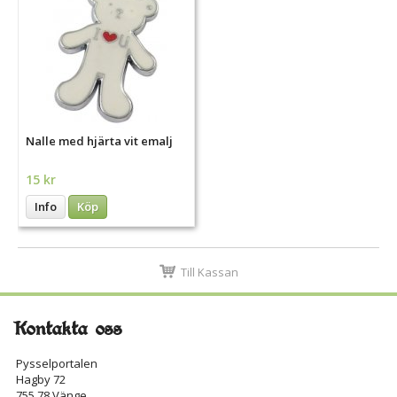
Nalle med hjärta vit emalj
15 kr
Info
Köp
Till Kassan
Kontakta oss
Pysselportalen
Hagby 72
755 78 Vänge