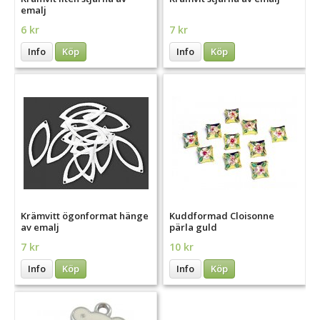
emalj
6 kr
7 kr
Info
Köp
Info
Köp
Krämvitt ögonformat hänge
Kuddformad Cloisonne
av emalj
pärla guld
7 kr
10 kr
Info
Köp
Info
Köp