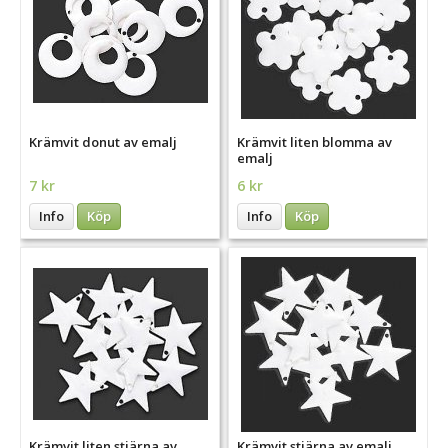
Krämvit donut av emalj
Krämvit liten blomma av
emalj
7 kr
6 kr
Info
Köp
Info
Köp
Krämvit liten stjärna av
Krämvit stjärna av emalj