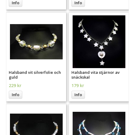
Info
Info
Halsband vit silverfolie och
Halsband vita stjärnor av
guld
snäckskal
229 kr
179 kr
Info
Info