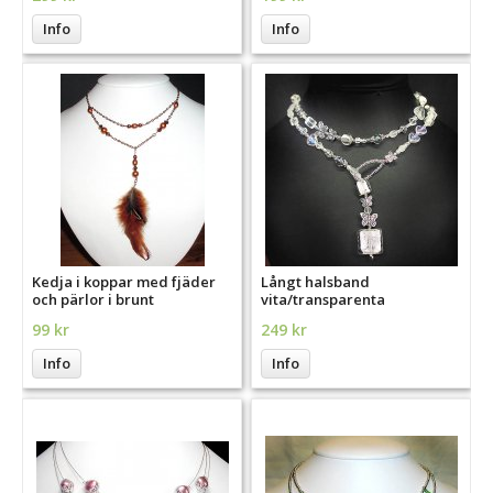
Info
Info
Kedja i koppar med fjäder
Långt halsband
och pärlor i brunt
vita/transparenta
glaspärlor och silver
99 kr
249 kr
Info
Info