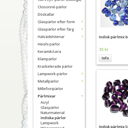
Cloisonné-pärlor
Döskallar
Glaspärlor efter form
Glaspärlor efter färg
Halvädelstenar
Indisk pärlmix b
Heishi pärlor
35 kr
Keramik/Lera
Info
Klämpärlor
Krackelerade pärlor
Lampwork-pärlor
Metallpärlor
Millefioripärlor
Pärlmixar
Acryl
Glaspärlor
Naturmaterial
Indiska pärlor
Lampwork
Indisk pärlmix li