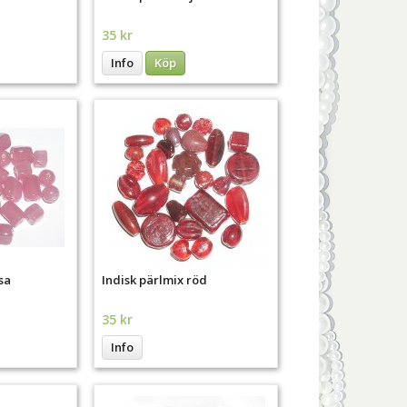
35 kr
Info
Köp
sa
Indisk pärlmix röd
35 kr
Info