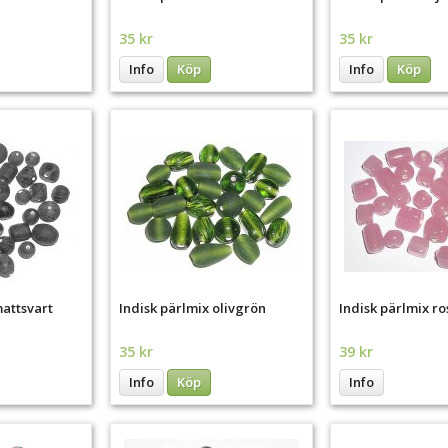
35 kr
35 kr
Info
Köp
Info
Köp
mattsvart
Indisk pärlmix olivgrön
Indisk pärlmix ro
35 kr
39 kr
Info
Köp
Info