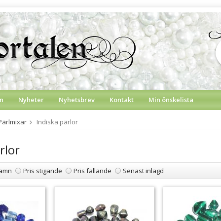
n
Nyheter
Nyhetsbrev
Kontakt
Min önskelista
Pärlmixar
Indiska pärlor
rlor
amn
Pris stigande
Pris fallande
Senast inlagd