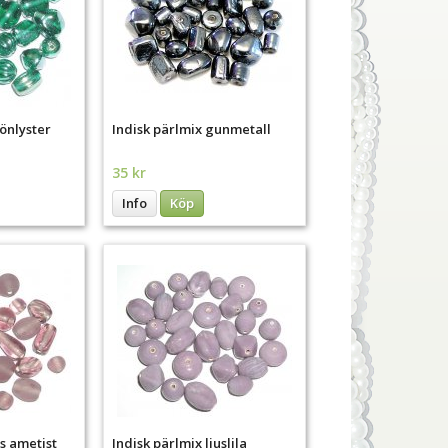
rönlyster
Indisk pärlmix gunmetall
35 kr
Info
Köp
us ametist
Indisk pärlmix ljuslila