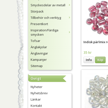
Smyckesdelar av metall
Storpack
Tillbehör och verktyg
Presentkort
Inspiration/Färdiga
smycken
Tofsar
Indisk pärlmix r
Änglakjolar
35 kr
Änglavingar
Kampanjer
Info
Köp
Sitemap
Övrigt
Nyheter
Nyhetsbrev
Länkar
Kontakt