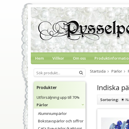
Hem
Villkor
Om oss
Produktinformatio
Startsida
Pärlor
Indiska pä
Produkter
Utförsäljning upp till 70%
Sortering:
N
Pärlor
Aluminiumpärlor
Bokstavspärlor och siffror
Cat's Eye-pärlor (kattöga)