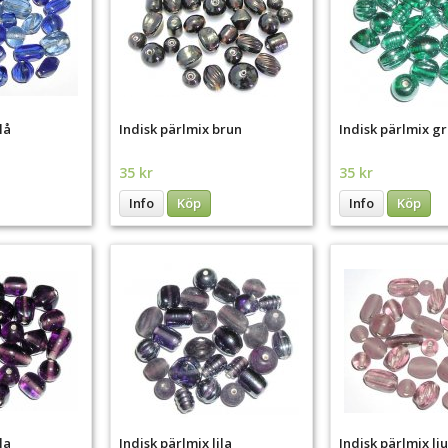
lå
Indisk pärlmix brun
Indisk pärlmix g
35 kr
35 kr
Info
Köp
Info
Köp
la
Indisk pärlmix lila
Indisk pärlmix lj