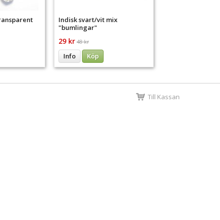
transparent
Indisk svart/vit mix
"bumlingar"
29 kr
48 kr
Info
Köp
Till Kassan