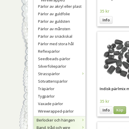
Wirewrapped
Pärlor av akryl eller plast
35 kr
Pärlor av guldfolie
Info
Pärlor av guldsten
Pärlor av månsten
Pärlor av snäckskal
Pärlor med stora hål
Reflexpärlor
Seedbeads-pärlor
Silverfoliepärlor
Strasspärlor
Sötvattenspärlor
Träpärlor
Indisk pärlmix 
Tygpärlor
35 kr
Vaxade pärlor
Info
Köp
Wirewrapped-pärlor
Berlocker och hängen
Band, tråd och wire