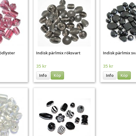
ödlyster
Indisk pärlmix röksvart
Indisk pärlmix sv
35 kr
35 kr
Info
Köp
Info
Köp