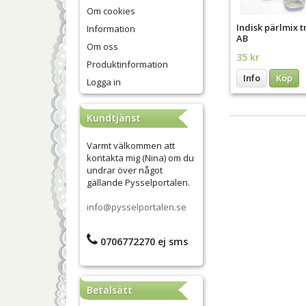
Om cookies
Indisk pärlmix 
Information
AB
Om oss
35 kr
Produktinformation
Info
Köp
Logga in
Kundtjänst
Varmt välkommen att
kontakta mig (Nina) om du
undrar över något
gällande Pysselportalen.
info@pysselportalen.se
0706772270 ej sms
Betalsätt