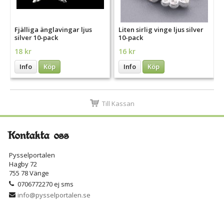
Fjälliga änglavingar ljus
Liten sirlig vinge ljus silver
silver 10-pack
10-pack
18 kr
16 kr
Info
Köp
Info
Köp
Till Kassan
Kontakta oss
Pysselportalen
Hagby 72
755 78 Vänge
0706772270 ej sms
info@pysselportalen.se