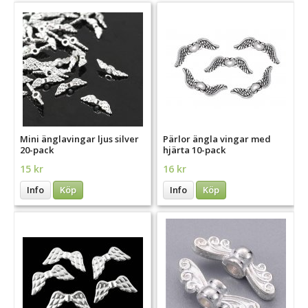
Mini änglavingar ljus silver
Pärlor ängla vingar med
20-pack
hjärta 10-pack
15 kr
16 kr
Info
Köp
Info
Köp