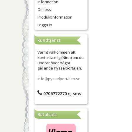
Information
Om oss
Produktinformation
Logga in
Kundtjänst
Varmt välkommen att
kontakta mig (Nina) om du
undrar över något
gällande Pysselportalen.
info@pysselportalen.se
0706772270 ej sms
Betalsätt