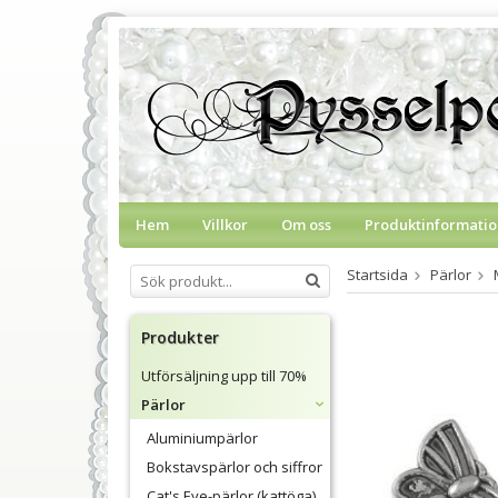
Hem
Villkor
Om oss
Produktinformatio
Startsida
Pärlor
Produkter
Utförsäljning upp till 70%
Pärlor
Aluminiumpärlor
Bokstavspärlor och siffror
Cat's Eye-pärlor (kattöga)