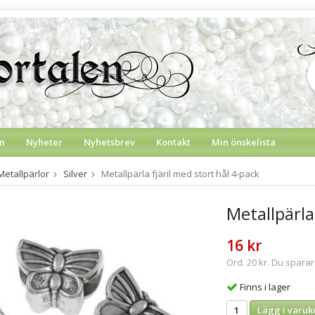
n
Nyheter
Nyhetsbrev
Kontakt
Min önskelista
Metallpärlor
Silver
Metallpärla fjäril med stort hål 4-pack
Metallpärla
16 kr
Ord. 20 kr. Du sparar
Finns i lager
Lägg i varuk