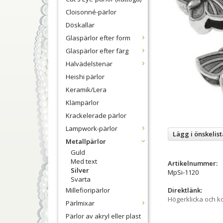
Cloisonné-pärlor
Döskallar
Glaspärlor efter form
Glaspärlor efter färg
Halvädelstenar
Heishi pärlor
Keramik/Lera
Klämpärlor
Krackelerade pärlor
Lampwork-pärlor
Lägg i önskelist
Metallpärlor
Guld
Med text
Artikelnummer:
Silver
MpSi-1120
Svarta
Millefioripärlor
Direktlänk:
Högerklicka och k
Pärlmixar
Pärlor av akryl eller plast