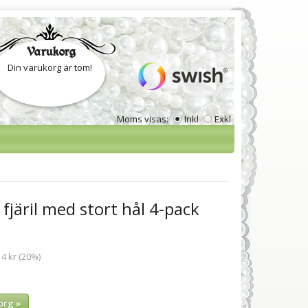
Varukorg
Din varukorg är tom!
Moms visas:
Inkl
Exkl
 fjäril med stort hål 4-pack
 4 kr (20%)
org »