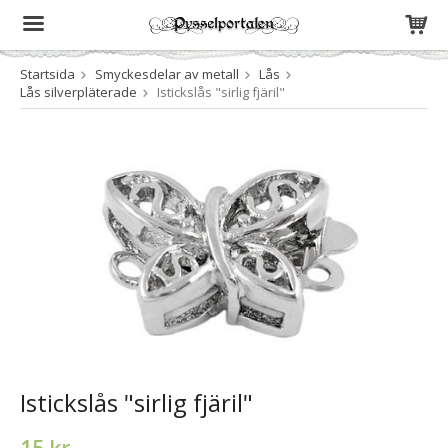
Startsida
Smyckesdelar av metall
Lås
Produkten har blivit tillagd i varukorgen
Lås silverpläterade
Istickslås "sirlig fjäril"
Istickslås "sirlig fjäril"