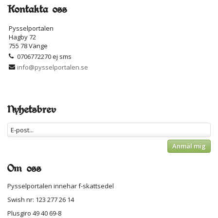
Kontakta oss
Pysselportalen
Hagby 72
755 78 Vänge
0706772270 ej sms
info@pysselportalen.se
Nyhetsbrev
Anmäl mig
Om oss
Pysselportalen innehar f-skattsedel
Swish nr: 123 277 26 14
Plusgiro 49 40 69-8