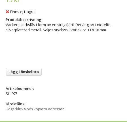
15 kr
Finns ej i lagret
Produktbeskrivning:
Vackert istickslås i form av en sirlig fjäril. Det är gjort i nickelfri,
silverpläterad metall. Säljes styckvis. Storlek ca 11 x 16 mm.
Lägg i önskelista
Artikelnummer:
SiL-975
Direktlänk:
Högerklicka och kopiera adressen