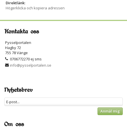
Direktlänk:
Högerklicka och kopiera adressen
Kontakta oss
Pysselportalen
Hagby 72
755 78 Vänge
0706772270 ej sms
info@pysselportalen.se
Nyhetsbrev
Anmäl mig
Om oss