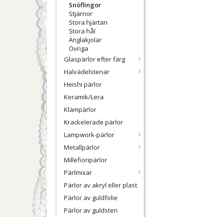
Snöflingor
Stjärnor
Stora hjärtan
Stora hål
Änglakjolar
Övriga
Glaspärlor efter färg
Halvädelstenar
Heishi pärlor
Keramik/Lera
Klämpärlor
Krackelerade pärlor
Lampwork-pärlor
Metallpärlor
Millefioripärlor
Pärlmixar
Pärlor av akryl eller plast
Pärlor av guldfolie
Pärlor av guldsten