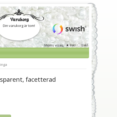
Varukorg
Din varukorg är tom!
Moms visas:
Inkl
Exkl
linga
sparent, facetterad