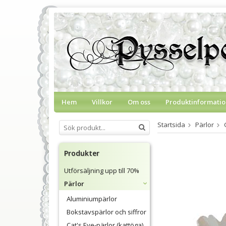
Hem
Villkor
Om oss
Produktinformatio
Startsida
Pärlor
Produkter
Utförsäljning upp till 70%
Pärlor
Aluminiumpärlor
Bokstavspärlor och siffror
Cat's Eye-pärlor (kattöga)