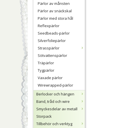
Pärlor av månsten
Pärlor av snäckskal
Pärlor med stora hål
Reflexpärlor
Seedbeads-pärlor
Silverfoliepärlor
Strasspärlor
Sötvattenspärlor
Träpärlor
Tygpärlor
Vaxade pärlor
Wirewrapped-pärlor
Berlocker och hängen
Band, tråd och wire
Smyckesdelar av metall
Storpack
Tillbehör och verktyg