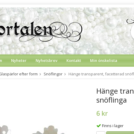
n
Nyheter
Nyhetsbrev
Kontakt
Min önskelista
Glaspärlor efter form
Snöflingor
Hänge transparent, facetterad snöf
Hänge tran
snöflinga
6 kr
Finns i lager