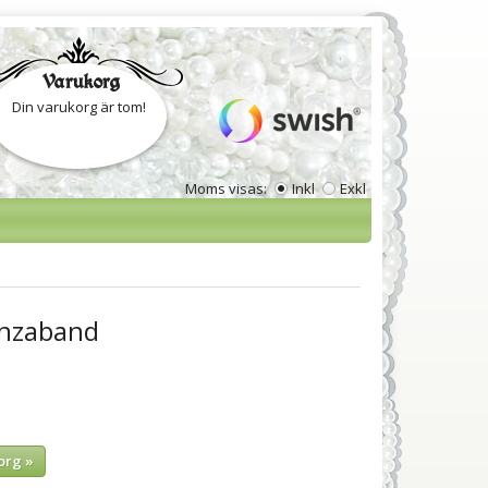
Varukorg
Din varukorg är tom!
Moms visas:
Inkl
Exkl
anzaband
org »