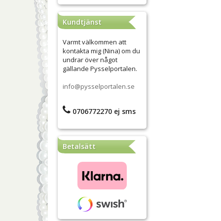
Kundtjänst
Varmt välkommen att
kontakta mig (Nina) om du
undrar över något
gällande Pysselportalen.
info@pysselportalen.se
0706772270 ej sms
Betalsätt