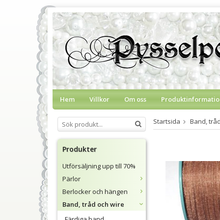
Hem
Villkor
Om oss
Produktinformatio
Startsida
Band, trå
Produkter
Utförsäljning upp till 70%
Pärlor
Berlocker och hängen
Band, tråd och wire
Färdiga band