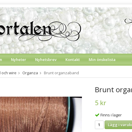
n
Nyheter
Nyhetsbrev
Kontakt
Min önskelista
d och wire
Organza
Brunt organzaband
Brunt org
5 kr
Finns i lager
Lägg i varuk