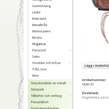
Gummislang
Läder
Makramé
Metalltråd
Memorywire
Mocka
Organza
Paracord
Satin
Snoddar och tofsar
Lägg i önskelist
Tråd, Lina
Wire
Artikelnummer:
Smyckesdelar av metall
ObBr-01
Storpack
Direktlänk:
Tillbehör och verktyg
Högerklicka och k
Presentkort
Inspiration/Färdiga