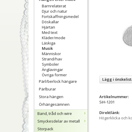
Barnrelaterat
Djur och natur
Fortskaffningsmedel
Döskallar
Hjärtan
Med text
Kläder/mode
Läskiga
Musik
Människor
Strand/hav
Symboler
Änglavingar
Övriga former
Lägg i önskelist
Pärl/berlock hängare
Pärlburar
Stora hängen
Artikelnummer:
SiH-1201
Örhängesämnen
Direktlänk:
Band, tråd och wire
Högerklicka och k
Smyckesdelar av metall
Storpack