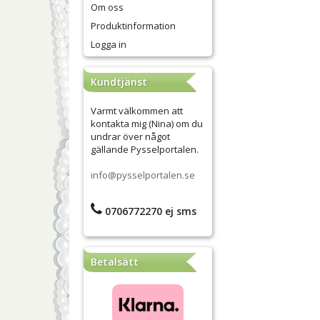
Om oss
Produktinformation
Logga in
Kundtjänst
Varmt välkommen att
kontakta mig (Nina) om du
undrar över något
gällande Pysselportalen.
info@pysselportalen.se
0706772270 ej sms
Betalsätt