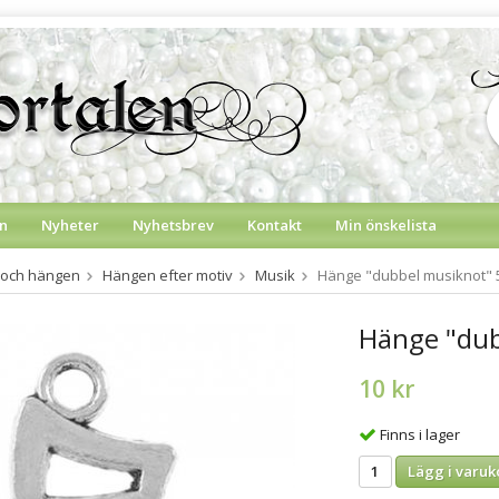
n
Nyheter
Nyhetsbrev
Kontakt
Min önskelista
 och hängen
Hängen efter motiv
Musik
Hänge "dubbel musiknot" 
Hänge "dub
10 kr
Finns i lager
Lägg i varuk