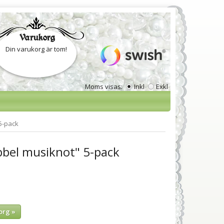
Varukorg
Din varukorg är tom!
Moms visas:
Inkl
Exkl
5-pack
bel musiknot" 5-pack
org »