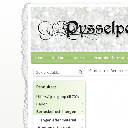
Hem
Villkor
Om oss
Produktinformatio
Startsida
Berlocker
Produkter
Utförsäljning upp till 70%
Pärlor
Berlocker och hängen
Hängen efter material
Hängen efter motiv