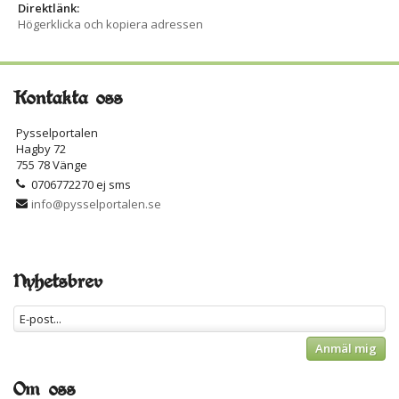
Direktlänk:
Högerklicka och kopiera adressen
Kontakta oss
Pysselportalen
Hagby 72
755 78 Vänge
0706772270 ej sms
info@pysselportalen.se
Nyhetsbrev
Anmäl mig
Om oss