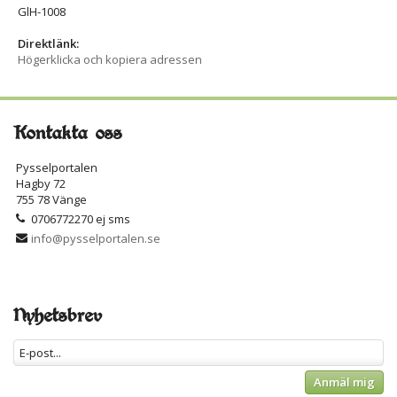
GlH-1008
Direktlänk:
Högerklicka och kopiera adressen
Kontakta oss
Pysselportalen
Hagby 72
755 78 Vänge
0706772270 ej sms
info@pysselportalen.se
Nyhetsbrev
Anmäl mig