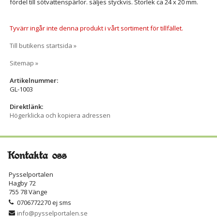
fördel till sötvattenspärlor. säljes styckvis. Storlek ca 24 x 20 mm.
Tyvärr ingår inte denna produkt i vårt sortiment för tillfället.
Till butikens startsida »
Sitemap »
Artikelnummer:
GL-1003
Direktlänk:
Högerklicka och kopiera adressen
Kontakta oss
Pysselportalen
Hagby 72
755 78 Vänge
0706772270 ej sms
info@pysselportalen.se