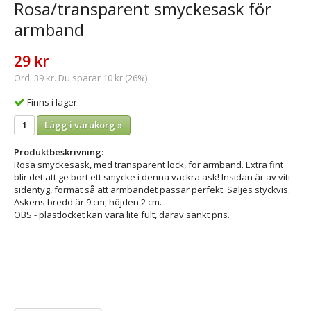
Rosa/transparent smyckesask för
armband
29 kr
Ord. 39 kr. Du sparar 10 kr (26%)
Finns i lager
Lägg i varukorg »
Produktbeskrivning:
Rosa smyckesask, med transparent lock, för armband. Extra fint
blir det att ge bort ett smycke i denna vackra ask! Insidan är av vitt
sidentyg, format så att armbandet passar perfekt. Säljes styckvis.
Askens bredd är 9 cm, höjden 2 cm.
OBS - plastlocket kan vara lite fult, därav sänkt pris.