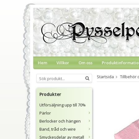
Hem
Villkor
Om oss
Produktinformatio
Startsida
Tillbehör 
Produkter
Utförsäljning upp till 70%
Pärlor
Berlocker och hängen
Band, tråd och wire
Smyckesdelar av metall