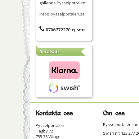
gällande Pysselportalen.
info@pysselportalen.se
0706772270 ej sms
Betalsätt
Kontakta oss
Om oss
Pysselportalen inn
Pysselportalen
Hagby 72
Swish nr: 123 277 2
755 78 Vänge