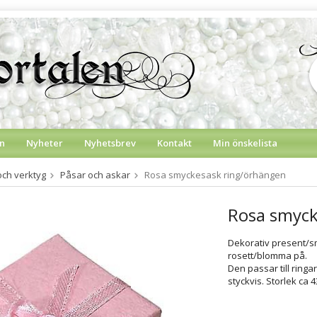
n
Nyheter
Nyhetsbrev
Kontakt
Min önskelista
och verktyg
Påsar och askar
Rosa smyckesask ring/örhängen
Rosa smyck
Dekorativ present/s
rosett/blomma på.
Den passar till ringa
styckvis. Storlek ca 