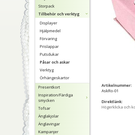
Storpack
Tillbehör och verktyg
Displayer
Hjälpmedel
Förvaring
Prislappar
Putsdukar
Påsar och askar
Verktyg
Örhängeskartor
Artikelnummer:
Presentkort
AskRo-01
Inspiration/Färdiga
smycken
Direktlänk:
Högerklicka och k
Tofsar
Änglakjolar
Änglavingar
Kampanjer