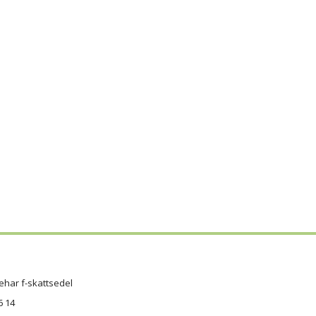
ehar f-skattsedel
6 14