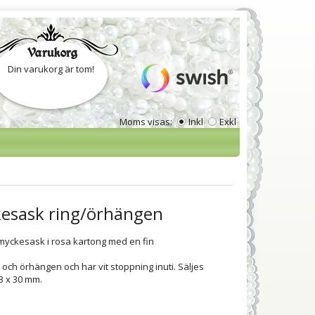
Varukorg
Din varukorg är tom!
Moms visas:
Inkl
Exkl
esask ring/örhängen
myckesask i rosa kartong med en fin
r och örhängen och har vit stoppning inuti. Säljes
43 x 30 mm.