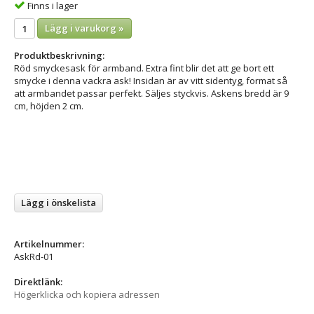
Finns i lager
Lägg i varukorg »
Produktbeskrivning:
Röd smyckesask för armband. Extra fint blir det att ge bort ett
smycke i denna vackra ask! Insidan är av vitt sidentyg, format så
att armbandet passar perfekt. Säljes styckvis. Askens bredd är 9
cm, höjden 2 cm.
Lägg i önskelista
Artikelnummer:
AskRd-01
Direktlänk:
Högerklicka och kopiera adressen