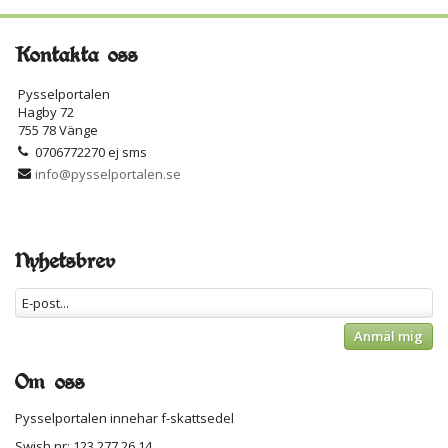
Kontakta oss
Pysselportalen
Hagby 72
755 78 Vänge
0706772270 ej sms
info@pysselportalen.se
Nyhetsbrev
Anmäl mig
Om oss
Pysselportalen innehar f-skattsedel
Swish nr: 123 277 26 14