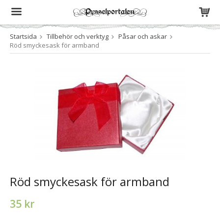
Startsida
Tillbehör och verktyg
Påsar och askar
Produkten har blivit tillagd i varukorgen
Röd smyckesask för armband
Röd smyckesask för armband
35 kr