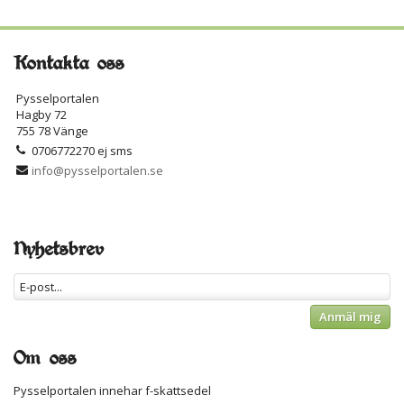
Kontakta oss
Pysselportalen
Hagby 72
755 78 Vänge
0706772270 ej sms
info@pysselportalen.se
Nyhetsbrev
Anmäl mig
Om oss
Pysselportalen innehar f-skattsedel