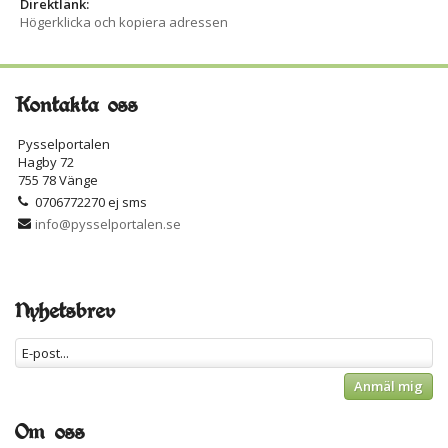
Direktlänk:
Högerklicka och kopiera adressen
Kontakta oss
Pysselportalen
Hagby 72
755 78 Vänge
0706772270 ej sms
info@pysselportalen.se
Nyhetsbrev
Anmäl mig
Om oss