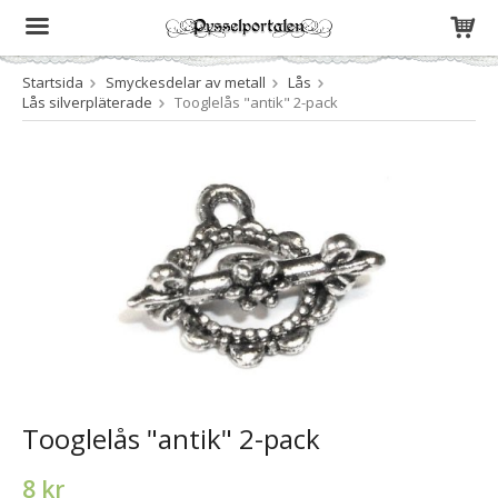
Startsida
Smyckesdelar av metall
Lås
Produkten har blivit tillagd i varukorgen
Lås silverpläterade
Tooglelås "antik" 2-pack
Tooglelås "antik" 2-pack
8 kr