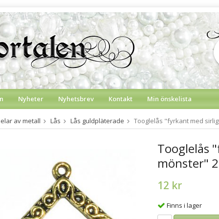
n
Nyheter
Nyhetsbrev
Kontakt
Min önskelista
lar av metall
Lås
Lås guldpläterade
Tooglelås "fyrkant med sirli
Tooglelås "
mönster" 2
12 kr
Finns i lager