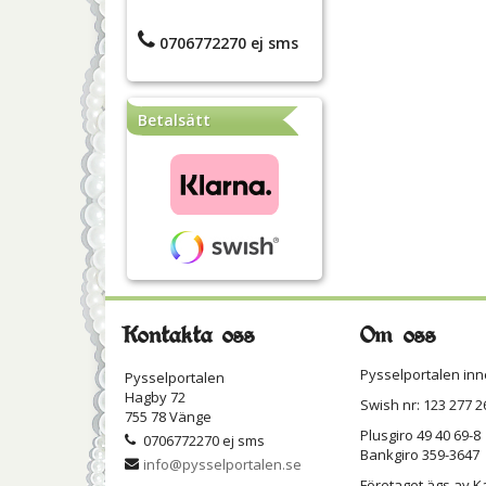
0706772270 ej sms
Betalsätt
Kontakta oss
Om oss
Pysselportalen inn
Pysselportalen
Hagby 72
Swish nr: 123 277 2
755 78 Vänge
Plusgiro 49 40 69-8
0706772270 ej sms
Bankgiro 359-3647
info@pysselportalen.se
Företaget ägs av K