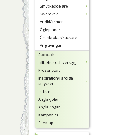
Smyckesdelare
Swarovski
Ändklämmor
Öglepinnar
Öronkrokar/stickare
Änglavingar
Storpack
Tillbehör och verktyg
Presentkort
Inspiration/Färdiga
smycken
Tofsar
Änglakjolar
Änglavingar
Kampanjer
Sitemap