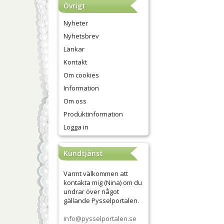
Övrigt
Nyheter
Nyhetsbrev
Länkar
Kontakt
Om cookies
Information
Om oss
Produktinformation
Logga in
Kundtjänst
Varmt välkommen att
kontakta mig (Nina) om du
undrar över något
gällande Pysselportalen.
info@pysselportalen.se