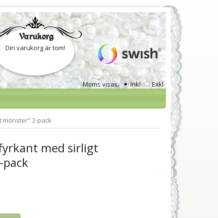
Varukorg
Din varukorg är tom!
Moms visas:
Inkl
Exkl
gt mönster" 2-pack
fyrkant med sirligt
-pack