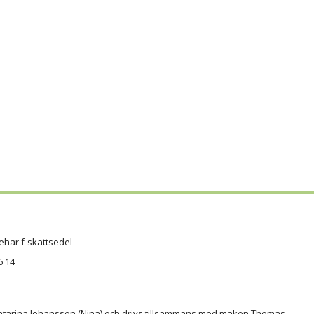
ehar f-skattsedel
6 14
atarina Johansson (Nina) och drivs tillsammans med maken Thomas.