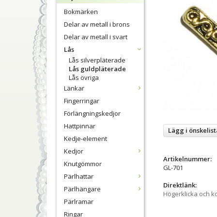
Bokmärken
Delar av metall i brons
Delar av metall i svart
Lås
Lås silverpläterade
Lås guldpläterade
Lås övriga
Länkar
Fingerringar
Förlängningskedjor
Hattpinnar
Lägg i önskelist
Kedje-element
Kedjor
Artikelnummer:
Knutgömmor
GL-701
Pärlhattar
Direktlänk:
Pärlhängare
Högerklicka och k
Pärlramar
Ringar