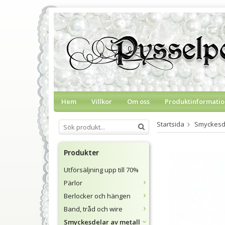
Hem
Villkor
Om oss
Produktinformatio
Startsida
Smyckesde
Produkter
Utförsäljning upp till 70%
Pärlor
Berlocker och hängen
Band, tråd och wire
Smyckesdelar av metall