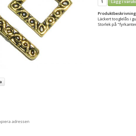
Lägg i varuk
Produktbeskrivning
Läckert tooglelås i gu
Storlek på "fyrkante
a
opiera adressen