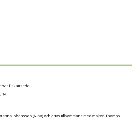
ehar f-skattsedel
6 14
atarina Johansson (Nina) och drivs tillsammans med maken Thomas.