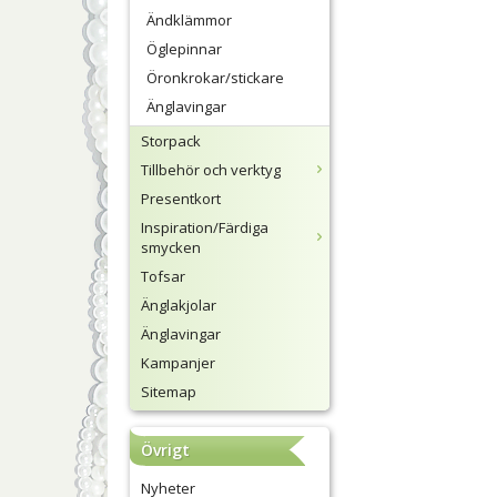
Ändklämmor
Öglepinnar
Öronkrokar/stickare
Änglavingar
Storpack
Tillbehör och verktyg
Presentkort
Inspiration/Färdiga
smycken
Tofsar
Änglakjolar
Änglavingar
Kampanjer
Sitemap
Övrigt
Nyheter