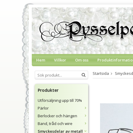
Hem
Villkor
Om oss
Produktinformatio
Startsida
Smyckesde
Produkter
Utförsäljning upp till 70%
Pärlor
Berlocker och hängen
Band, tråd och wire
Smyckesdelar av metall