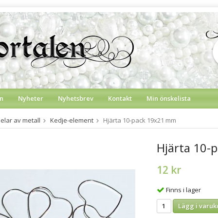
n
Nyheter
Nyhetsbrev
Kontakt
Min önskelista
lar av metall
Kedje-element
Hjärta 10-pack 19x21 mm
Hjärta 10-
12 kr
Finns i lager
Lägg i varuk