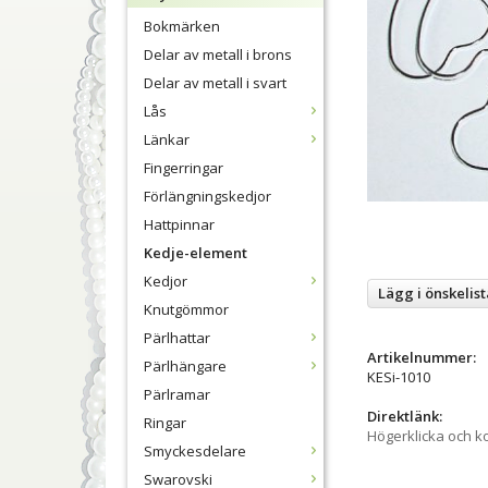
Bokmärken
Delar av metall i brons
Delar av metall i svart
Lås
Länkar
Fingerringar
Förlängningskedjor
Hattpinnar
Kedje-element
Kedjor
Lägg i önskelist
Knutgömmor
Pärlhattar
Artikelnummer:
Pärlhängare
KESi-1010
Pärlramar
Direktlänk:
Ringar
Högerklicka och k
Smyckesdelare
Swarovski