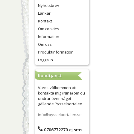
Nyhetsbrev
Länkar
Kontakt
Om cookies
Information
Om oss
Produktinformation
Logga in
Kundtjänst
Varmt välkommen att
kontakta mig (Nina) om du
undrar över något
gällande Pysselportalen.
info@pysselportalen.se
0706772270 ej sms