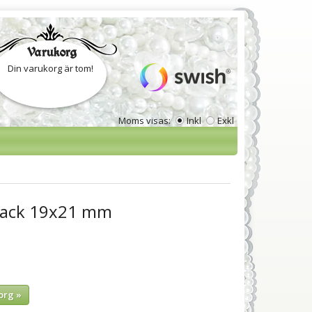
Varukorg
Din varukorg är tom!
Moms visas:
Inkl
Exkl
pack 19x21 mm
org »