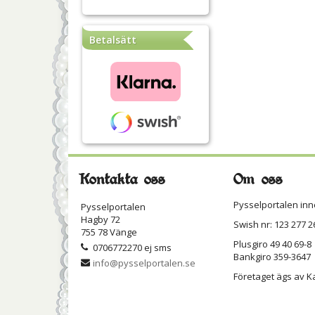
Betalsätt
Kontakta oss
Om oss
Pysselportalen inn
Pysselportalen
Hagby 72
Swish nr: 123 277 2
755 78 Vänge
Plusgiro 49 40 69-8
0706772270 ej sms
Bankgiro 359-3647
info@pysselportalen.se
Företaget ägs av K