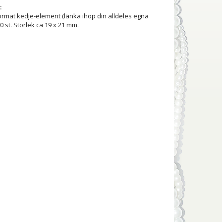
:
format kedje-element (länka ihop din alldeles egna
0 st. Storlek ca 19 x 21 mm.