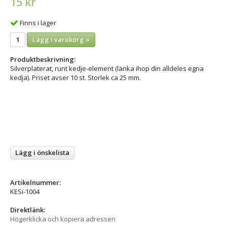
15 kr
Finns i lager
Lägg i varukorg »
Produktbeskrivning:
Silverplaterat, runt kedje-element (länka ihop din alldeles egna
kedja). Priset avser 10 st. Storlek ca 25 mm.
Lägg i önskelista
Artikelnummer:
KESi-1004
Direktlänk:
Högerklicka och kopiera adressen