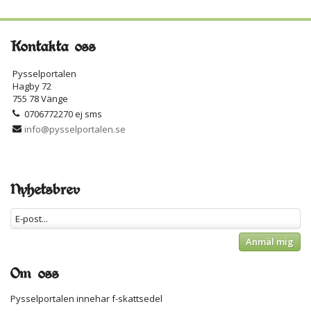
Kontakta oss
Pysselportalen
Hagby 72
755 78 Vänge
0706772270 ej sms
info@pysselportalen.se
Nyhetsbrev
Anmäl mig
Om oss
Pysselportalen innehar f-skattsedel