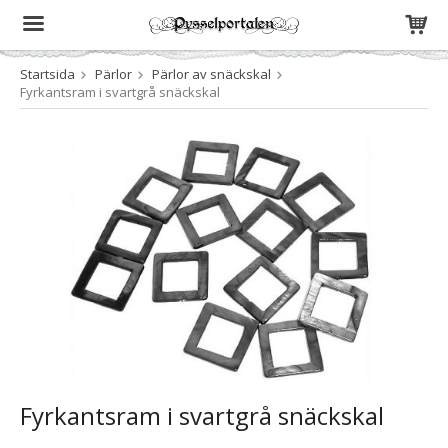
Startsida
Pärlor
Pärlor av snäckskal
Produkten har blivit tillagd i varukorgen
Fyrkantsram i svartgrå snäckskal
Fyrkantsram i svartgrå snäckskal