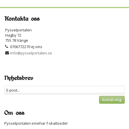
Kontakta oss
Pysselportalen
Hagby 72
755 78 Vänge
0706772270 ej sms
info@pysselportalen.se
Nyhetsbrev
Anmäl mig
Om oss
Pysselportalen innehar f-skattsedel