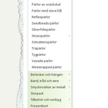
Pärlor av snäckskal
Pärlor med stora hål
Reflexpärlor
Seedbeads-pärlor
Silverfoliepärlor
Strasspärlor
Sötvattenspärlor
Träpärlor
Tygpärlor
Vaxade pärlor
Wirewrapped-pärlor
Berlocker och hängen
Band, tråd och wire
Smyckesdelar av metall
Storpack
Tillbehör och verktyg
Presentkort