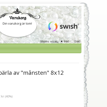
Varukorg
Din varukorg är tom!
Moms visas:
Inkl
Exkl
pärla av "månsten" 8x12
 kr (40%)