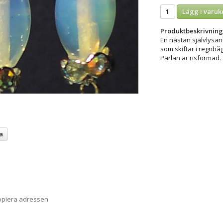
Lägg i varuk
Produktbeskrivning
En nästan självlysand
som skiftar i regnbåg
Pärlan är risformad. 
a
opiera adressen