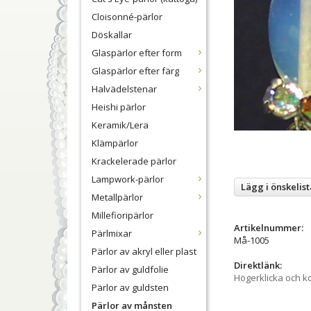
Cloisonné-pärlor
Döskallar
Glaspärlor efter form
Glaspärlor efter färg
Halvädelstenar
Heishi pärlor
Keramik/Lera
Klämpärlor
Krackelerade pärlor
Lampwork-pärlor
Lägg i önskelist
Metallpärlor
Millefioripärlor
Artikelnummer:
Pärlmixar
Må-1005
Pärlor av akryl eller plast
Direktlänk:
Pärlor av guldfolie
Högerklicka och k
Pärlor av guldsten
Pärlor av månsten