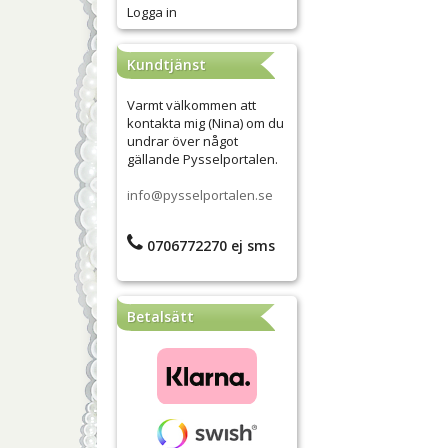
Logga in
Kundtjänst
Varmt välkommen att
kontakta mig (Nina) om du
undrar över något
gällande Pysselportalen.
info@pysselportalen.se
0706772270 ej sms
Betalsätt