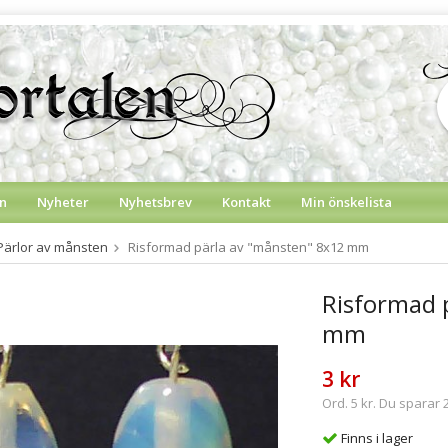
n
Nyheter
Nyhetsbrev
Kontakt
Min önskelista
Pärlor av månsten
Risformad pärla av "månsten" 8x12 mm
Risformad 
mm
3 kr
Ord. 5 kr. Du sparar 2
Finns i lager