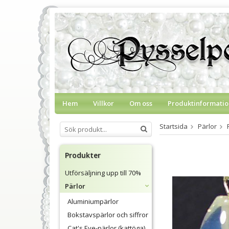
Hem
Villkor
Om oss
Produktinformatio
Startsida
Pärlor
Produkter
Utförsäljning upp till 70%
Pärlor
Aluminiumpärlor
Bokstavspärlor och siffror
Cat's Eye-pärlor (kattöga)