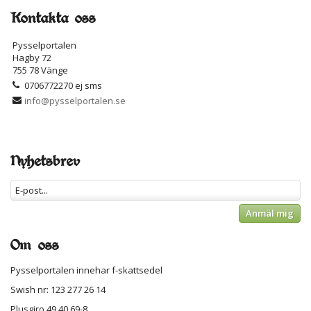
Kontakta oss
Pysselportalen
Hagby 72
755 78 Vänge
0706772270 ej sms
info@pysselportalen.se
Nyhetsbrev
Anmäl mig
Om oss
Pysselportalen innehar f-skattsedel
Swish nr: 123 277 26 14
Plusgiro 49 40 69-8