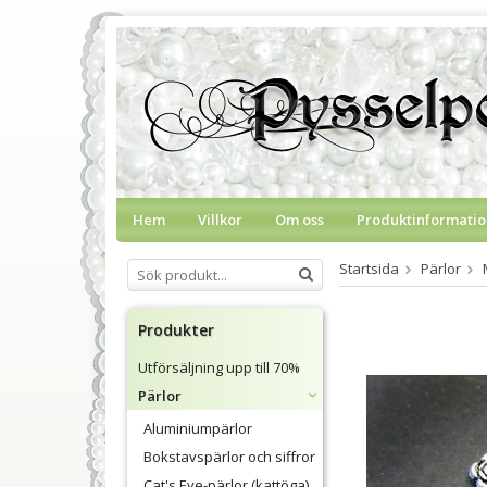
Hem
Villkor
Om oss
Produktinformatio
Startsida
Pärlor
Produkter
Utförsäljning upp till 70%
Pärlor
Aluminiumpärlor
Bokstavspärlor och siffror
Cat's Eye-pärlor (kattöga)