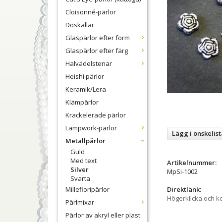
Cloisonné-pärlor
Döskallar
Glaspärlor efter form
Glaspärlor efter färg
Halvädelstenar
Heishi pärlor
Keramik/Lera
Klämpärlor
Krackelerade pärlor
Lampwork-pärlor
Lägg i önskelist
Metallpärlor
Guld
Med text
Artikelnummer:
Silver
MpSi-1002
Svarta
Millefioripärlor
Direktlänk:
Högerklicka och k
Pärlmixar
Pärlor av akryl eller plast