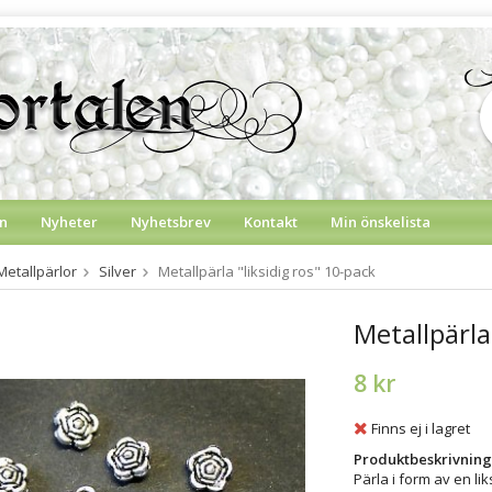
n
Nyheter
Nyhetsbrev
Kontakt
Min önskelista
Metallpärlor
Silver
Metallpärla "liksidig ros" 10-pack
Metallpärla
8 kr
Finns ej i lagret
Produktbeskrivning
Pärla i form av en lik