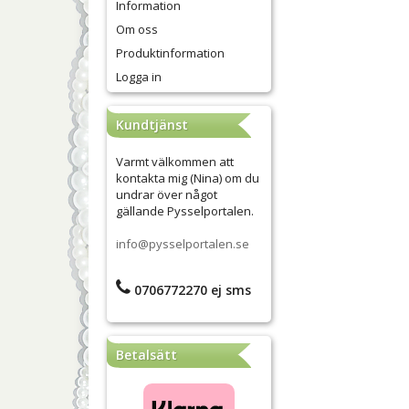
Information
Om oss
Produktinformation
Logga in
Kundtjänst
Varmt välkommen att
kontakta mig (Nina) om du
undrar över något
gällande Pysselportalen.
info@pysselportalen.se
0706772270 ej sms
Betalsätt