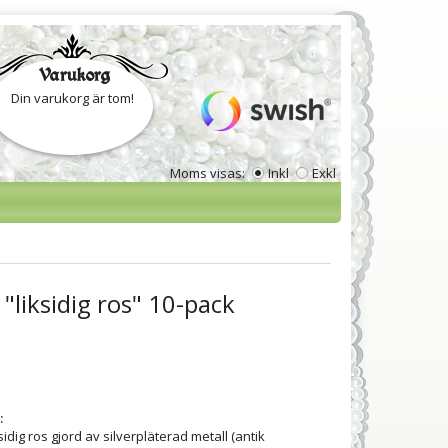
Varukorg
Din varukorg är tom!
Moms visas:
Inkl
Exkl
 "liksidig ros" 10-pack
:
sidig ros gjord av silverpläterad metall (antik