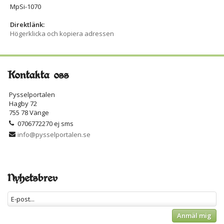
MpSi-1070
Direktlänk:
Högerklicka och kopiera adressen
Kontakta oss
Pysselportalen
Hagby 72
755 78 Vänge
0706772270 ej sms
info@pysselportalen.se
Nyhetsbrev
Anmäl mig