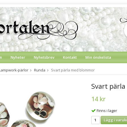
n
Nyheter
Nyhetsbrev
Kontakt
Min önskelista
Lampwork-pärlor
Runda
Svart pärla med blommor
Svart pärl
14 kr
Finns i lager
Lägg i varuk