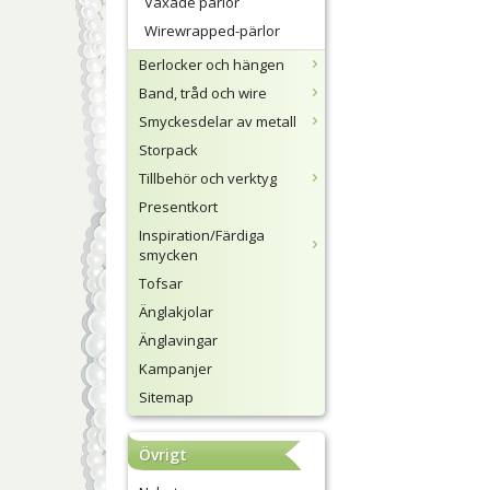
Vaxade pärlor
Wirewrapped-pärlor
Berlocker och hängen
Band, tråd och wire
Smyckesdelar av metall
Storpack
Tillbehör och verktyg
Presentkort
Inspiration/Färdiga
smycken
Tofsar
Änglakjolar
Änglavingar
Kampanjer
Sitemap
Övrigt