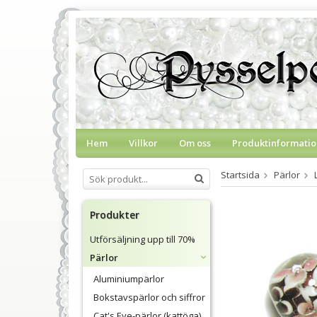
Hem
Villkor
Om oss
Produktinformatio
Startsida
Pärlor
Produkter
Utförsäljning upp till 70%
Pärlor
Aluminiumpärlor
Bokstavspärlor och siffror
Cat's Eye-pärlor (kattöga)