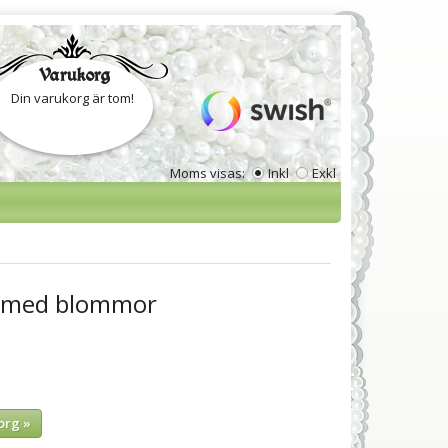
Varukorg
Din varukorg är tom!
Moms visas:
Inkl
Exkl
a med blommor
org »