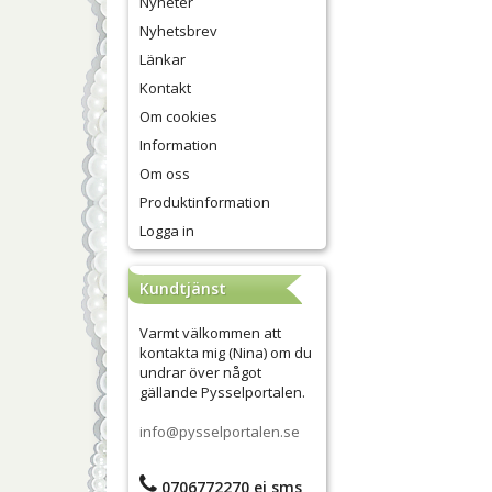
Nyheter
Nyhetsbrev
Länkar
Kontakt
Om cookies
Information
Om oss
Produktinformation
Logga in
Kundtjänst
Varmt välkommen att
kontakta mig (Nina) om du
undrar över något
gällande Pysselportalen.
info@pysselportalen.se
0706772270 ej sms