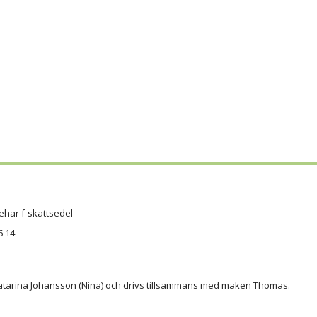
ehar f-skattsedel
6 14
atarina Johansson (Nina) och drivs tillsammans med maken Thomas.