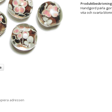
Produktbeskrivning
Handgjord pärla gjor
vita och svarta blomm
a
opiera adressen