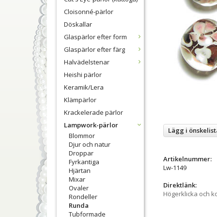
Cloisonné-pärlor
Döskallar
Glaspärlor efter form
Glaspärlor efter färg
Halvädelstenar
Heishi pärlor
Keramik/Lera
Klämpärlor
Krackelerade pärlor
Lampwork-pärlor
Lägg i önskelist
Blommor
Djur och natur
Droppar
Artikelnummer:
Fyrkantiga
Lw-1149
Hjärtan
Mixar
Direktlänk:
Ovaler
Högerklicka och k
Rondeller
Runda
Tubformade