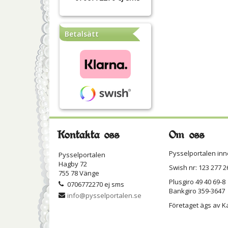
Betalsätt
Kontakta oss
Om oss
Pysselportalen inn
Pysselportalen
Hagby 72
Swish nr: 123 277 2
755 78 Vänge
Plusgiro 49 40 69-8
0706772270 ej sms
Bankgiro 359-3647
info@pysselportalen.se
Företaget ägs av K