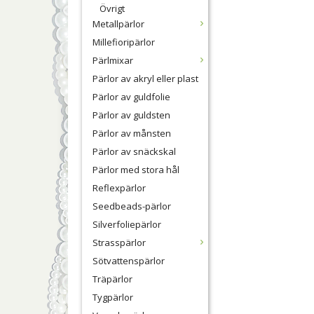
Övrigt
Metallpärlor
Millefioripärlor
Pärlmixar
Pärlor av akryl eller plast
Pärlor av guldfolie
Pärlor av guldsten
Pärlor av månsten
Pärlor av snäckskal
Pärlor med stora hål
Reflexpärlor
Seedbeads-pärlor
Silverfoliepärlor
Strasspärlor
Sötvattenspärlor
Träpärlor
Tygpärlor