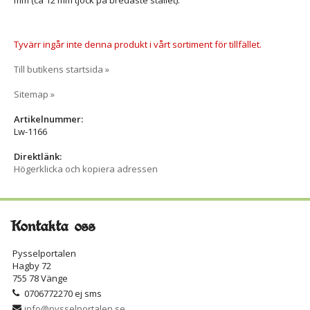
mm (ca 12 mm tjock på bredaste stället).
Tyvärr ingår inte denna produkt i vårt sortiment för tillfället.
Till butikens startsida »
Sitemap »
Artikelnummer:
Lw-1166
Direktlänk:
Högerklicka och kopiera adressen
Kontakta oss
Pysselportalen
Hagby 72
755 78 Vänge
0706772270 ej sms
info@pysselportalen.se