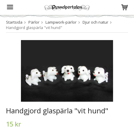
Startsida
Pärlor
Lampwork-pärlor
Djur och natur
Produkten har blivit tillagd i varukorgen
Handgjord glaspärla "vit hund"
Handgjord glaspärla "vit hund"
15 kr