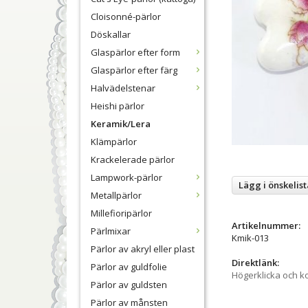
Cloisonné-pärlor
Döskallar
Glaspärlor efter form
Glaspärlor efter färg
Halvädelstenar
Heishi pärlor
Keramik/Lera
Klämpärlor
Krackelerade pärlor
Lampwork-pärlor
Lägg i önskelist
Metallpärlor
Millefioripärlor
Artikelnummer:
Pärlmixar
Kmik-013
Pärlor av akryl eller plast
Direktlänk:
Pärlor av guldfolie
Högerklicka och k
Pärlor av guldsten
Pärlor av månsten