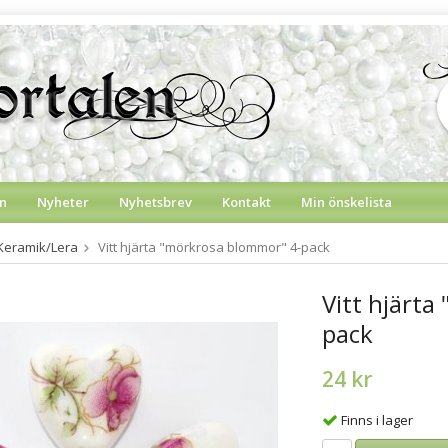
n
Nyheter
Nyhetsbrev
Kontakt
Min önskelista
Keramik/Lera
Vitt hjärta "mörkrosa blommor" 4-pack
Vitt hjärt
pack
24 kr
Finns i lager