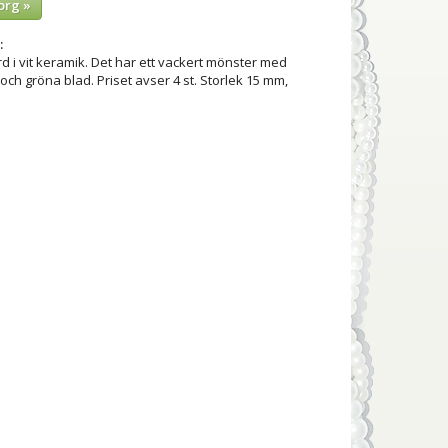
org »
:
rd i vit keramik. Det har ett vackert mönster med
ch gröna blad. Priset avser 4 st. Storlek 15 mm,