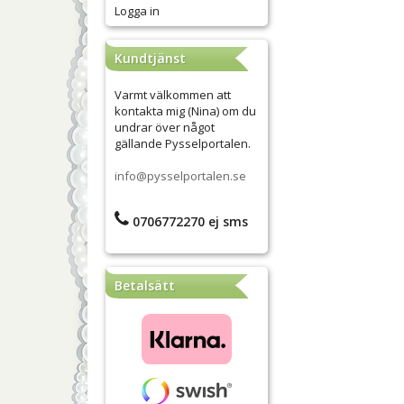
Logga in
Kundtjänst
Varmt välkommen att
kontakta mig (Nina) om du
undrar över något
gällande Pysselportalen.
info@pysselportalen.se
0706772270 ej sms
Betalsätt