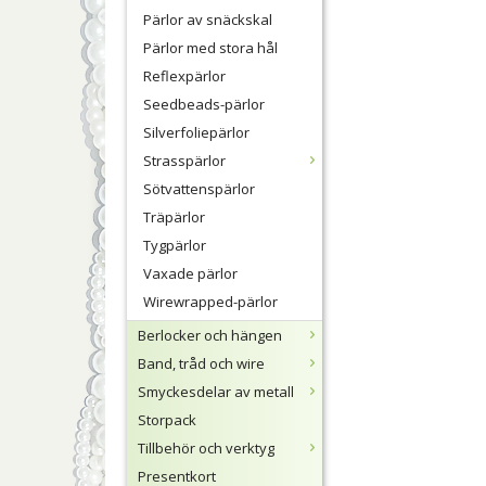
Pärlor av snäckskal
Pärlor med stora hål
Reflexpärlor
Seedbeads-pärlor
Silverfoliepärlor
Strasspärlor
Sötvattenspärlor
Träpärlor
Tygpärlor
Vaxade pärlor
Wirewrapped-pärlor
Berlocker och hängen
Band, tråd och wire
Smyckesdelar av metall
Storpack
Tillbehör och verktyg
Presentkort