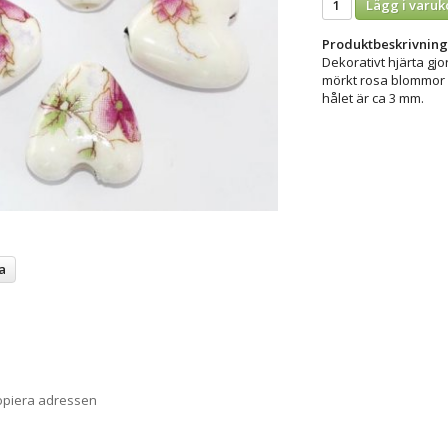
Lägg i varuk
Produktbeskrivning
Dekorativt hjärta gjo
mörkt rosa blommor o
hålet är ca 3 mm.
a
opiera adressen