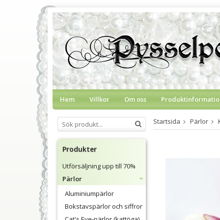
Hem
Villkor
Om oss
Produktinformatio
Startsida
Pärlor
Produkter
Utförsäljning upp till 70%
Pärlor
Aluminiumpärlor
Bokstavspärlor och siffror
Cat's Eye-pärlor (kattöga)