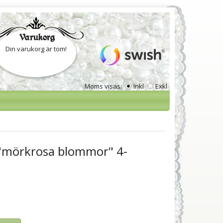
Varukorg
Din varukorg är tom!
Moms visas:
Inkl
Exkl
a "mörkrosa blommor" 4-