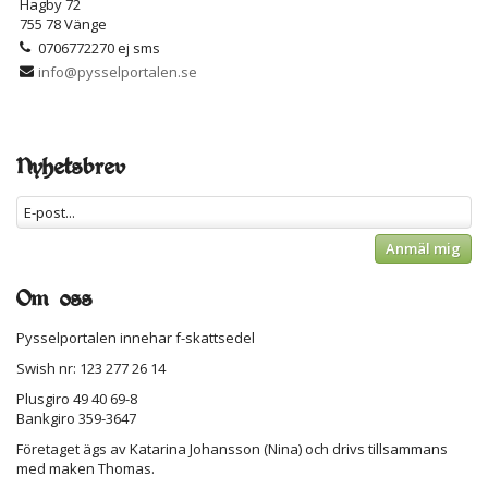
Hagby 72
755 78 Vänge
0706772270 ej sms
info@pysselportalen.se
Nyhetsbrev
Anmäl mig
Om oss
Pysselportalen innehar f-skattsedel
Swish nr: 123 277 26 14
Plusgiro 49 40 69-8
Bankgiro 359-3647
Företaget ägs av Katarina Johansson (Nina) och drivs tillsammans
med maken Thomas.