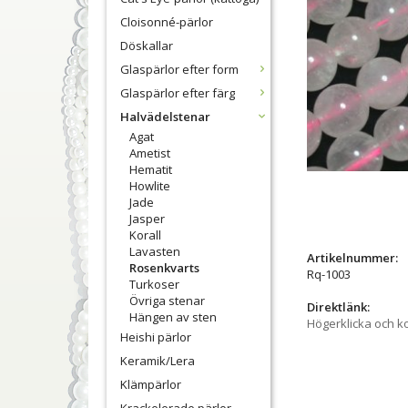
Cloisonné-pärlor
Döskallar
Glaspärlor efter form
Glaspärlor efter färg
Halvädelstenar
Agat
Ametist
Hematit
Howlite
Jade
Jasper
Korall
Lavasten
Artikelnummer:
Rosenkvarts
Rq-1003
Turkoser
Övriga stenar
Direktlänk:
Hängen av sten
Högerklicka och k
Heishi pärlor
Keramik/Lera
Klämpärlor