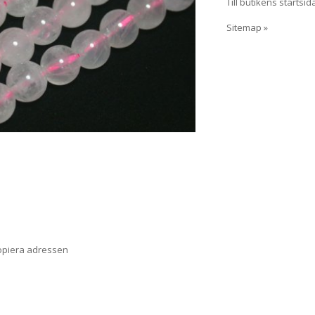
Till butikens startsid
Sitemap »
opiera adressen