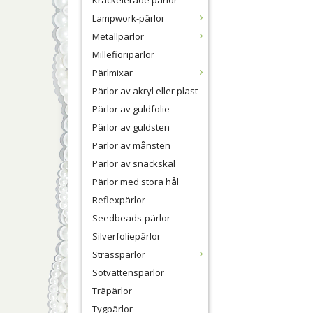
Krackelerade pärlor
Lampwork-pärlor
Metallpärlor
Millefioripärlor
Pärlmixar
Pärlor av akryl eller plast
Pärlor av guldfolie
Pärlor av guldsten
Pärlor av månsten
Pärlor av snäckskal
Pärlor med stora hål
Reflexpärlor
Seedbeads-pärlor
Silverfoliepärlor
Strasspärlor
Sötvattenspärlor
Träpärlor
Tygpärlor