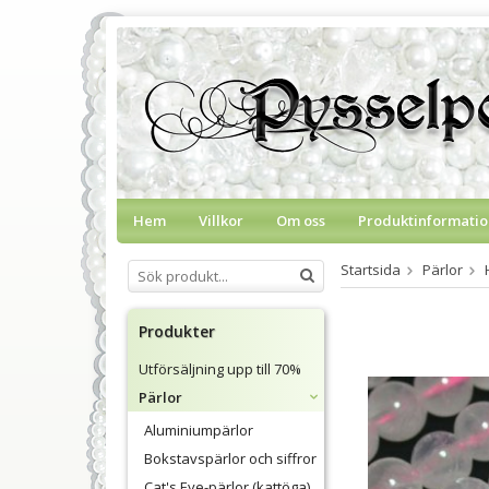
Hem
Villkor
Om oss
Produktinformatio
Startsida
Pärlor
Produkter
Utförsäljning upp till 70%
Pärlor
Aluminiumpärlor
Bokstavspärlor och siffror
Cat's Eye-pärlor (kattöga)