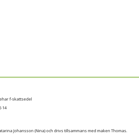
ehar f-skattsedel
6 14
atarina Johansson (Nina) och drivs tillsammans med maken Thomas.