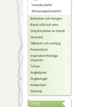
Vaxade pärlor
Wirewrapped-pärlor
Berlocker och hängen
Band, tråd och wire
Smyckesdelar av metall
Storpack
Tillbehör och verktyg
Presentkort
Inspiration/Färdiga
smycken
Tofsar
Änglakjolar
Änglavingar
Kampanjer
Sitemap
Övrigt