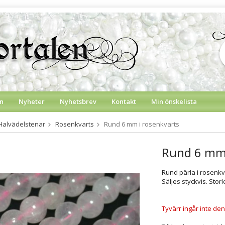
n
Nyheter
Nyhetsbrev
Kontakt
Min önskelista
Halvädelstenar
Rosenkvarts
Rund 6 mm i rosenkvarts
Rund 6 mm 
Rund pärla i rosenkva
Säljes styckvis. Stor
Tyvärr ingår inte denn