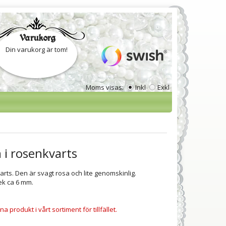
Varukorg
Din varukorg är tom!
Moms visas:
Inkl
Exkl
i rosenkvarts
rts. Den är svagt rosa och lite genomskinlig.
lek ca 6 mm.
a produkt i vårt sortiment för tillfället.