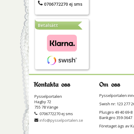
0706772270 ej sms
Betalsätt
Kontakta oss
Om oss
Pysselportalen inn
Pysselportalen
Hagby 72
Swish nr: 123 277 2
755 78 Vänge
Plusgiro 49 40 69-8
0706772270 ej sms
Bankgiro 359-3647
info@pysselportalen.se
Företaget ägs av K