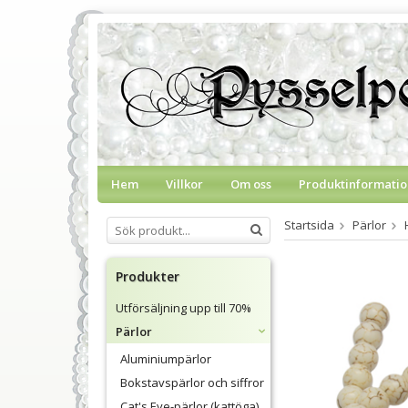
Hem
Villkor
Om oss
Produktinformatio
Startsida
Pärlor
Produkter
Utförsäljning upp till 70%
Pärlor
Aluminiumpärlor
Bokstavspärlor och siffror
Cat's Eye-pärlor (kattöga)