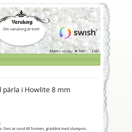
Varukorg
Din varukorg är tom!
Moms visas:
Inkl
Exkl
 pärla i Howlite 8 mm
:
e. Den är rund till formen, gräddvit med slumpvis,