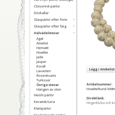
Cloisonné-pärlor
Döskallar
Glaspärlor efter form
Glaspärlor efter färg
Halvädelstenar
Agat
Ametist
Hematit
Howlite
Jade
Jasper
Korall
Lägg i önskelist
Lavasten
Rosenkvarts
Turkoser
Artikelnummer:
Övriga stenar
HowliteRund-Vit
Hängen av sten
Heishi pärlor
Direktlänk:
Keramik/Lera
Högerklicka och k
Klämpärlor