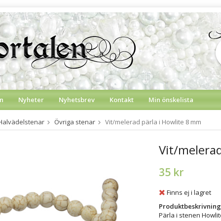
n
Nyheter
Nyhetsbrev
Kontakt
Min önskelista
Halvädelstenar
Övriga stenar
Vit/melerad pärla i Howlite 8 mm
Vit/melerad
35 kr
Finns ej i lagret
Produktbeskrivning
Pärla i stenen Howlit