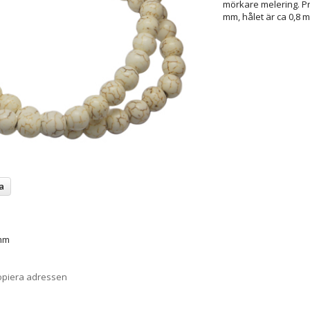
mörkare melering. Pr
mm, hålet är ca 0,8 
a
8mm
opiera adressen