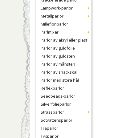
Krackelerade pärlor
Lampwork-pärlor
Metallpärlor
Millefioripärlor
Pärlmixar
Pärlor av akryl eller plast
Pärlor av guldfolie
Pärlor av guldsten
Pärlor av månsten
Pärlor av snäckskal
Pärlor med stora hål
Reflexpärlor
Seedbeads-pärlor
Silverfoliepärlor
Strasspärlor
Sötvattenspärlor
Träpärlor
Tygpärlor