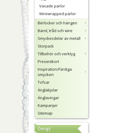
Vaxade pärlor
Wirewrapped-pärlor
Berlocker och hängen
Band, tråd och wire
Smyckesdelar av metall
Storpack
Tillbehör och verktyg
Presentkort
Inspiration/Färdiga
smycken
Tofsar
Änglakjolar
Änglavingar
Kampanjer
Sitemap
Övrigt