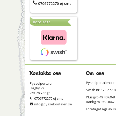
0706772270 ej sms
Betalsätt
Kontakta oss
Om oss
Pysselportalen inn
Pysselportalen
Hagby 72
Swish nr: 123 277 2
755 78 Vänge
Plusgiro 49 40 69-8
0706772270 ej sms
Bankgiro 359-3647
info@pysselportalen.se
Företaget ägs av K