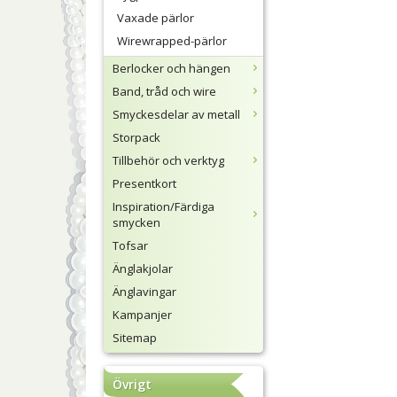
Vaxade pärlor
Wirewrapped-pärlor
Berlocker och hängen
Band, tråd och wire
Smyckesdelar av metall
Storpack
Tillbehör och verktyg
Presentkort
Inspiration/Färdiga
smycken
Tofsar
Änglakjolar
Änglavingar
Kampanjer
Sitemap
Övrigt