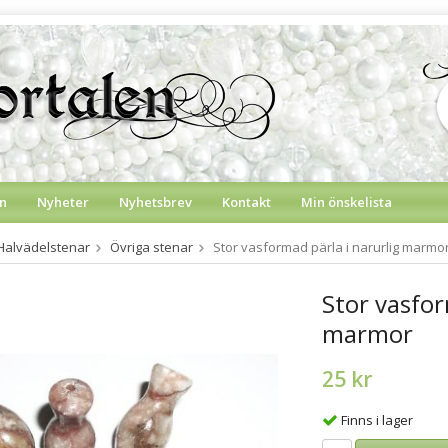
n
Nyheter
Nyhetsbrev
Kontakt
Min önskelista
Halvädelstenar
Övriga stenar
Stor vasformad pärla i narurlig marmo
Stor vasfor
marmor
25 kr
Finns i lager