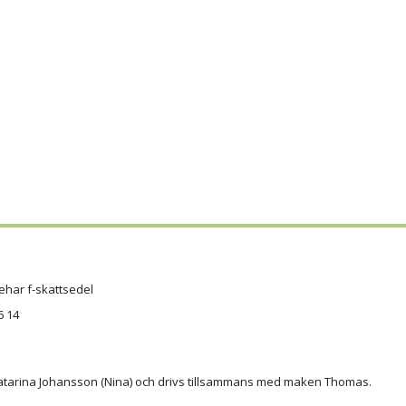
ehar f-skattsedel
6 14
atarina Johansson (Nina) och drivs tillsammans med maken Thomas.