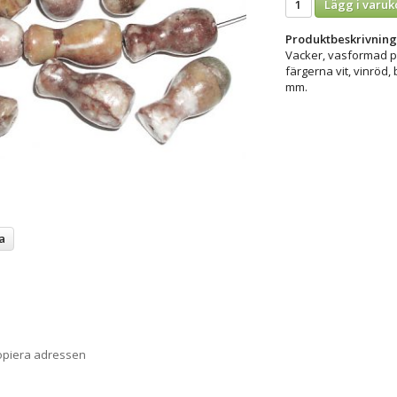
Lägg i varuk
Produktbeskrivning
Vacker, vasformad pä
färgerna vit, vinröd, 
mm.
a
opiera adressen