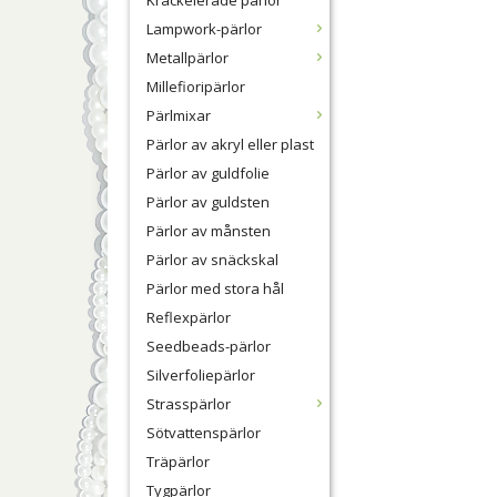
Krackelerade pärlor
Lampwork-pärlor
Metallpärlor
Millefioripärlor
Pärlmixar
Pärlor av akryl eller plast
Pärlor av guldfolie
Pärlor av guldsten
Pärlor av månsten
Pärlor av snäckskal
Pärlor med stora hål
Reflexpärlor
Seedbeads-pärlor
Silverfoliepärlor
Strasspärlor
Sötvattenspärlor
Träpärlor
Tygpärlor