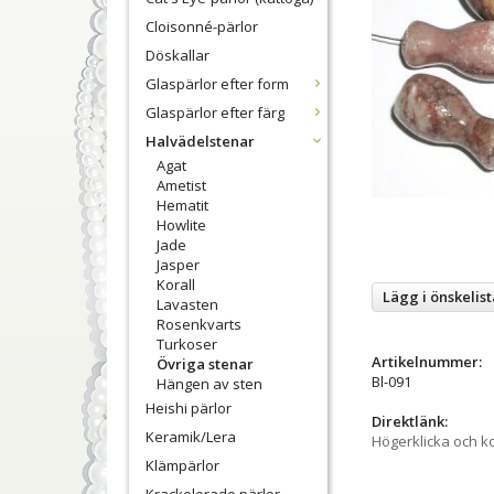
Cloisonné-pärlor
Döskallar
Glaspärlor efter form
Glaspärlor efter färg
Halvädelstenar
Agat
Ametist
Hematit
Howlite
Jade
Jasper
Korall
Lägg i önskelist
Lavasten
Rosenkvarts
Turkoser
Artikelnummer:
Övriga stenar
Bl-091
Hängen av sten
Heishi pärlor
Direktlänk:
Keramik/Lera
Högerklicka och k
Klämpärlor