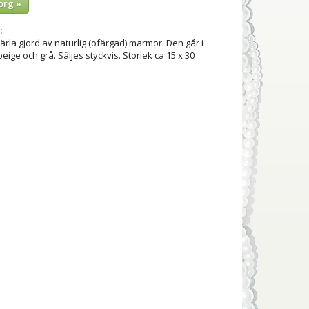
org »
:
rla gjord av naturlig (ofärgad) marmor. Den går i
beige och grå. Säljes styckvis. Storlek ca 15 x 30