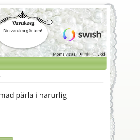
Varukorg
Din varukorg är tom!
Moms visas:
Inkl
Exkl
r
mad pärla i narurlig