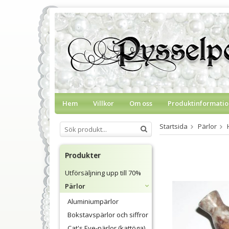
Hem
Villkor
Om oss
Produktinformatio
Startsida
Pärlor
Produkter
Utförsäljning upp till 70%
Pärlor
Aluminiumpärlor
Bokstavspärlor och siffror
Cat's Eye-pärlor (kattöga)