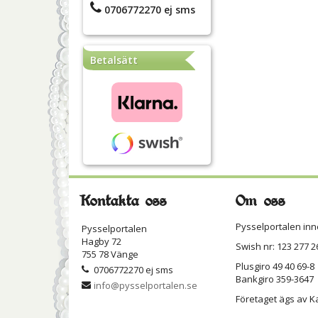
0706772270 ej sms
Betalsätt
Kontakta oss
Om oss
Pysselportalen inn
Pysselportalen
Hagby 72
Swish nr: 123 277 2
755 78 Vänge
Plusgiro 49 40 69-8
0706772270 ej sms
Bankgiro 359-3647
info@pysselportalen.se
Företaget ägs av K