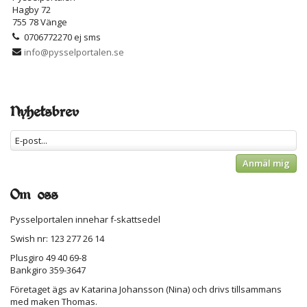
Hagby 72
755 78 Vänge
0706772270 ej sms
info@pysselportalen.se
Nyhetsbrev
Anmäl mig
Om oss
Pysselportalen innehar f-skattsedel
Swish nr: 123 277 26 14
Plusgiro 49 40 69-8
Bankgiro 359-3647
Företaget ägs av Katarina Johansson (Nina) och drivs tillsammans
med maken Thomas.