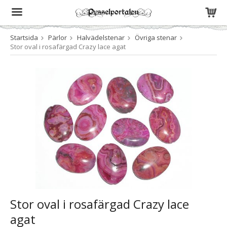
Startsida
Pärlor
Halvädelstenar
Övriga stenar
Produkten har blivit tillagd i varukorgen
Stor oval i rosafärgad Crazy lace agat
Stor oval i rosafärgad Crazy lace
agat