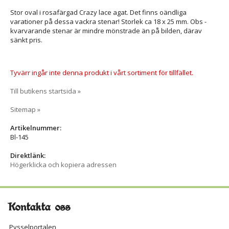
Stor oval i rosafärgad Crazy lace agat. Det finns oändliga
varationer på dessa vackra stenar! Storlek ca 18 x 25 mm. Obs -
kvarvarande stenar är mindre mönstrade än på bilden, därav
sänkt pris.
Tyvärr ingår inte denna produkt i vårt sortiment för tillfället.
Till butikens startsida »
Sitemap »
Artikelnummer:
Bl-145
Direktlänk:
Högerklicka och kopiera adressen
Kontakta oss
Pysselportalen