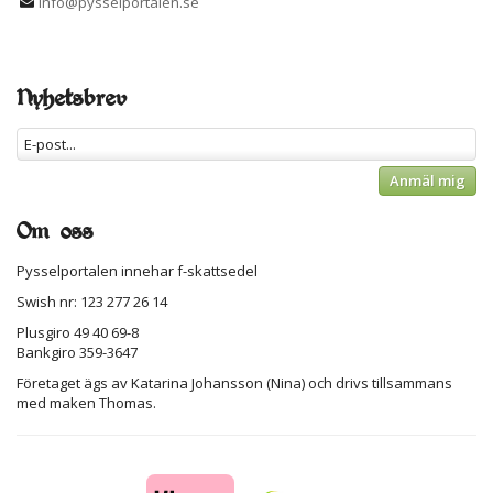
info@pysselportalen.se
Nyhetsbrev
Anmäl mig
Om oss
Pysselportalen innehar f-skattsedel
Swish nr: 123 277 26 14
Plusgiro 49 40 69-8
Bankgiro 359-3647
Företaget ägs av Katarina Johansson (Nina) och drivs tillsammans
med maken Thomas.