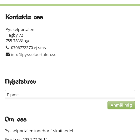
Kontakta oss
Pysselportalen
Hagby 72
755 78 Vänge
0706772270 ej sms
info@pysselportalen.se
Nyhetsbrev
Anmäl mig
Om oss
Pysselportalen innehar f-skattsedel
Swish nr: 123 277 26 14