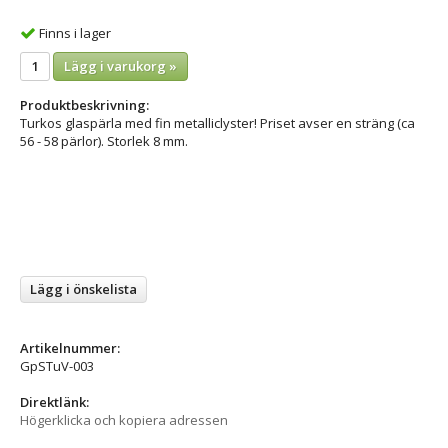
Finns i lager
Lägg i varukorg »
Produktbeskrivning:
Turkos glaspärla med fin metalliclyster! Priset avser en sträng (ca
56 - 58 pärlor). Storlek 8 mm.
Lägg i önskelista
Artikelnummer:
GpSTuV-003
Direktlänk:
Högerklicka och kopiera adressen