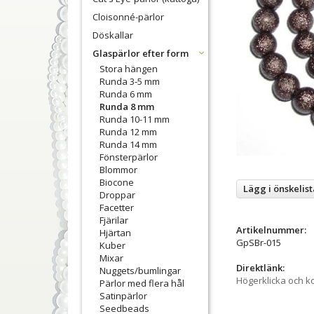
Cloisonné-pärlor
Döskallar
Glaspärlor efter form
Stora hängen
Runda 3-5 mm
Runda 6 mm
Runda 8 mm
Runda 10-11 mm
Runda 12 mm
Runda 14 mm
Fönsterpärlor
Blommor
Biocone
Lägg i önskelist
Droppar
Facetter
Fjärilar
Artikelnummer:
Hjärtan
GpSBr-015
Kuber
Mixar
Direktlänk:
Nuggets/bumlingar
Högerklicka och k
Pärlor med flera hål
Satinpärlor
Seedbeads