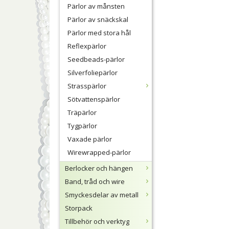
Pärlor av månsten
Pärlor av snäckskal
Pärlor med stora hål
Reflexpärlor
Seedbeads-pärlor
Silverfoliepärlor
Strasspärlor
Sötvattenspärlor
Träpärlor
Tygpärlor
Vaxade pärlor
Wirewrapped-pärlor
Berlocker och hängen
Band, tråd och wire
Smyckesdelar av metall
Storpack
Tillbehör och verktyg