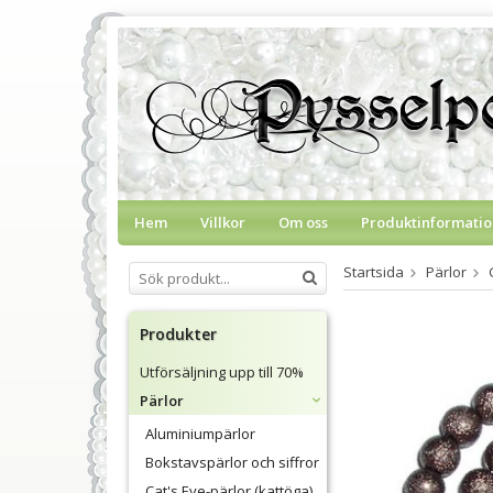
Hem
Villkor
Om oss
Produktinformatio
Startsida
Pärlor
Produkter
Utförsäljning upp till 70%
Pärlor
Aluminiumpärlor
Bokstavspärlor och siffror
Cat's Eye-pärlor (kattöga)