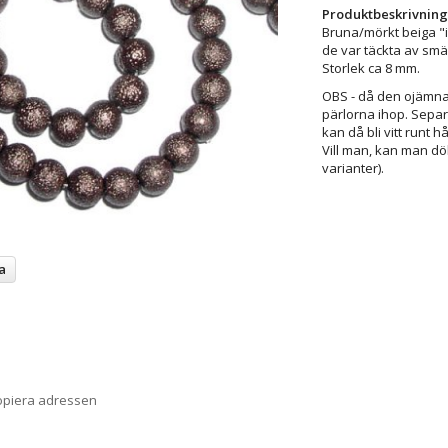
Produktbeskrivning
Bruna/mörkt beiga "is
de var täckta av smäl
Storlek ca 8 mm.
OBS - då den ojämna 
pärlorna ihop. Separe
kan då bli vitt runt 
Vill man, kan man dö
varianter).
a
opiera adressen