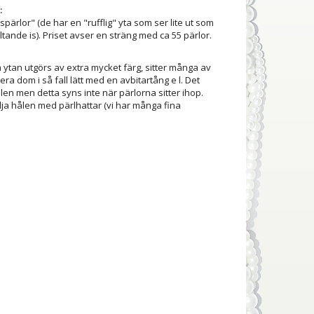
:
pärlor" (de har en "rufflig" yta som ser lite ut som
tande is). Priset avser en sträng med ca 55 pärlor.
ytan utgörs av extra mycket färg, sitter många av
ra dom i så fall lätt med en avbitartång e l. Det
hålen men detta syns inte när pärlorna sitter ihop.
lja hålen med pärlhattar (vi har många fina