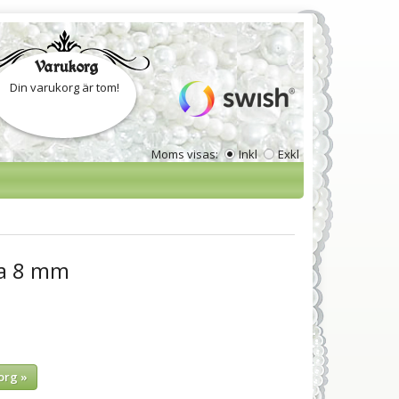
Varukorg
Din varukorg är tom!
Moms visas:
Inkl
Exkl
la 8 mm
org »