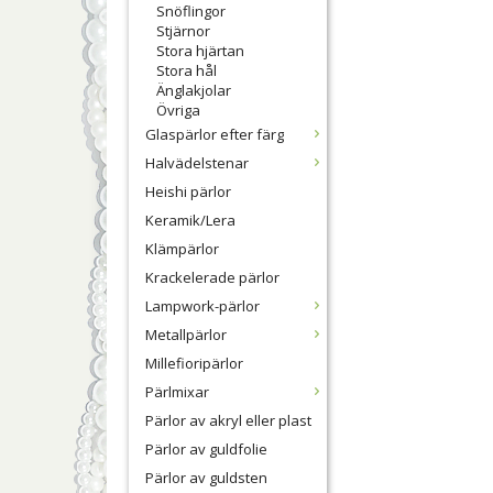
Snöflingor
Stjärnor
Stora hjärtan
Stora hål
Änglakjolar
Övriga
Glaspärlor efter färg
Halvädelstenar
Heishi pärlor
Keramik/Lera
Klämpärlor
Krackelerade pärlor
Lampwork-pärlor
Metallpärlor
Millefioripärlor
Pärlmixar
Pärlor av akryl eller plast
Pärlor av guldfolie
Pärlor av guldsten