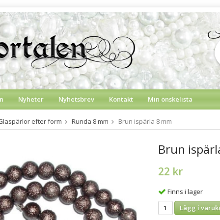
n
Nyheter
Nyhetsbrev
Kontakt
Min önskelista
Glaspärlor efter form
Runda 8 mm
Brun ispärla 8 mm
Brun ispär
22 kr
Finns i lager
Lägg i varuk