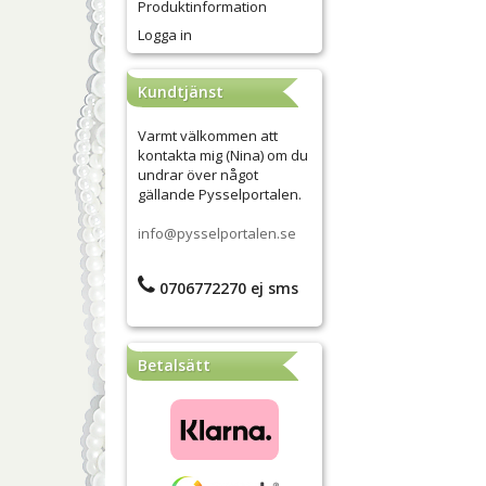
Produktinformation
Logga in
Kundtjänst
Varmt välkommen att
kontakta mig (Nina) om du
undrar över något
gällande Pysselportalen.
info@pysselportalen.se
0706772270 ej sms
Betalsätt