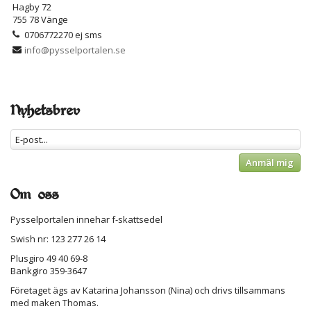
Hagby 72
755 78 Vänge
0706772270 ej sms
info@pysselportalen.se
Nyhetsbrev
Anmäl mig
Om oss
Pysselportalen innehar f-skattsedel
Swish nr: 123 277 26 14
Plusgiro 49 40 69-8
Bankgiro 359-3647
Företaget ägs av Katarina Johansson (Nina) och drivs tillsammans
med maken Thomas.