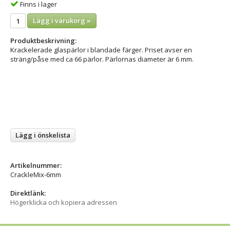
Finns i lager
Lägg i varukorg »
Produktbeskrivning:
Krackelerade glaspärlor i blandade färger. Priset avser en
sträng/påse med ca 66 pärlor. Pärlornas diameter är 6 mm.
Lägg i önskelista
Artikelnummer:
CrackleMix-6mm
Direktlänk:
Högerklicka och kopiera adressen