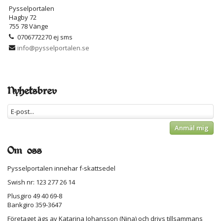
Pysselportalen
Hagby 72
755 78 Vänge
0706772270 ej sms
info@pysselportalen.se
Nyhetsbrev
Anmäl mig
Om oss
Pysselportalen innehar f-skattsedel
Swish nr: 123 277 26 14
Plusgiro 49 40 69-8
Bankgiro 359-3647
Företaget ägs av Katarina Johansson (Nina) och drivs tillsammans