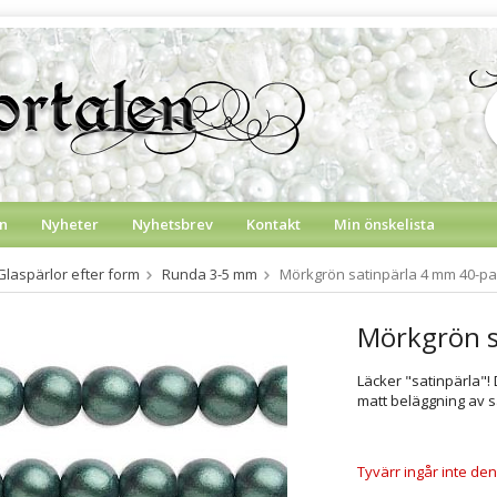
n
Nyheter
Nyhetsbrev
Kontakt
Min önskelista
Glaspärlor efter form
Runda 3-5 mm
Mörkgrön satinpärla 4 mm 40-pa
Mörkgrön s
Läcker "satinpärla"!
matt beläggning av s
Tyvärr ingår inte denn