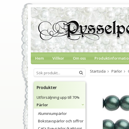
Hem
Villkor
Om oss
Produktinformatio
Startsida
Pärlor
Produkter
Utförsäljning upp till 70%
Pärlor
Aluminiumpärlor
Bokstavspärlor och siffror
Cat's Eye-pärlor (kattöga)