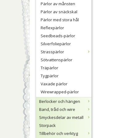
Pärlor av månsten
Pärlor av snäckskal
Pärlor med stora hål
Reflexpärlor
Seedbeads-pärlor
Silverfoliepärlor
Strasspärlor
Sötvattenspärlor
Träpärlor
Tygpärlor
Vaxade pärlor
Wirewrapped-pärlor
Berlocker och hängen
Band, tråd och wire
Smyckesdelar av metall
Storpack
Tillbehör och verktyg