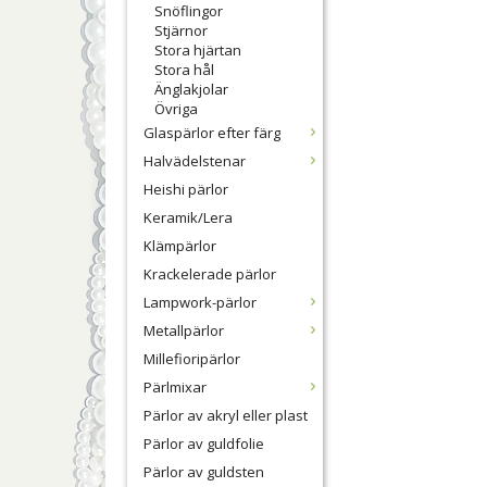
Snöflingor
Stjärnor
Stora hjärtan
Stora hål
Änglakjolar
Övriga
Glaspärlor efter färg
Halvädelstenar
Heishi pärlor
Keramik/Lera
Klämpärlor
Krackelerade pärlor
Lampwork-pärlor
Metallpärlor
Millefioripärlor
Pärlmixar
Pärlor av akryl eller plast
Pärlor av guldfolie
Pärlor av guldsten