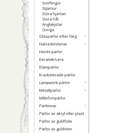
Snöflingor
Stjärnor
Stora hjärtan
Stora hål
Änglakjolar
Övriga
Glaspärlor efter färg
Halvädelstenar
Heishi pärlor
Keramik/Lera
Klämpärlor
Krackelerade pärlor
Lampwork-pärlor
Metallpärlor
Millefioripärlor
Pärlmixar
Pärlor av akryl eller plast
Pärlor av guldfolie
Pärlor av guldsten