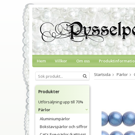
Hem
Villkor
Om oss
Produktinformatio
Startsida
Pärlor
Produkter
Utförsäljning upp till 70%
Pärlor
Aluminiumpärlor
Bokstavspärlor och siffror
Cat's Eye-pärlor (kattöga)