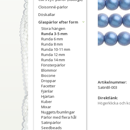
Cloisonné-pärlor
Döskallar
Glaspärlor efter form
Stora hängen
Runda 3-5 mm
Runda 6 mm
Runda 8 mm
Runda 10-11 mm
Runda 12 mm
Runda 14 mm
Fönsterpärlor
Blommor
Biocone
Droppar
Artikelnummer:
Facetter
SatinBl-003
Fjärilar
Hjärtan
Direktlänk:
Kuber
Högerklicka och k
Mixar
Nuggets/bumlingar
Pärlor med flera hål
Satinpärlor
Seedbeads