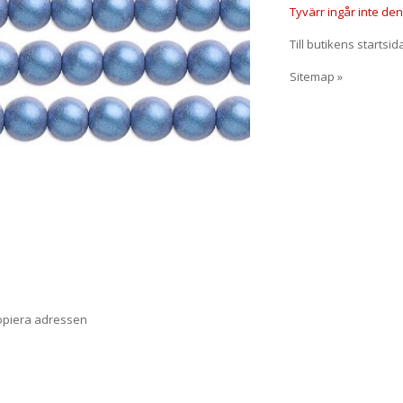
Tyvärr ingår inte denn
Till butikens startsid
Sitemap »
opiera adressen