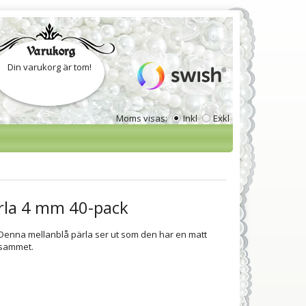
Varukorg
Din varukorg är tom!
Moms visas:
Inkl
Exkl
ärla 4 mm 40-pack
 Denna mellanblå pärla ser ut som den har en matt
/sammet.