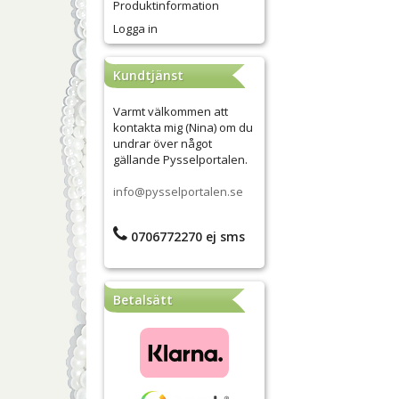
Produktinformation
Logga in
Kundtjänst
Varmt välkommen att
kontakta mig (Nina) om du
undrar över något
gällande Pysselportalen.
info@pysselportalen.se
0706772270 ej sms
Betalsätt