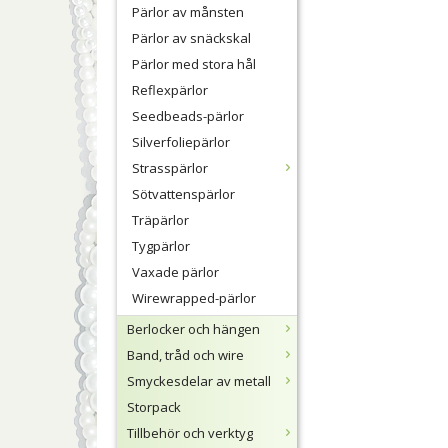
Pärlor av månsten
Pärlor av snäckskal
Pärlor med stora hål
Reflexpärlor
Seedbeads-pärlor
Silverfoliepärlor
Strasspärlor
Sötvattenspärlor
Träpärlor
Tygpärlor
Vaxade pärlor
Wirewrapped-pärlor
Berlocker och hängen
Band, tråd och wire
Smyckesdelar av metall
Storpack
Tillbehör och verktyg