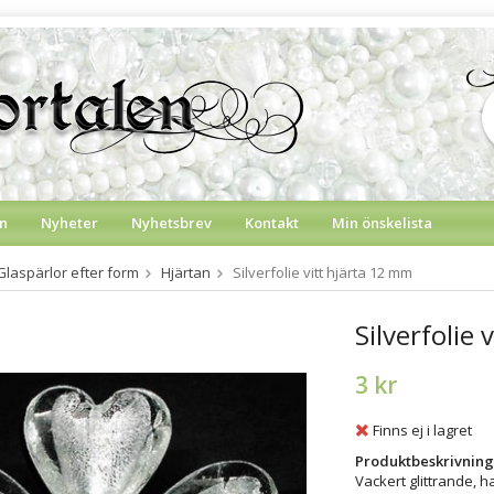
n
Nyheter
Nyhetsbrev
Kontakt
Min önskelista
Glaspärlor efter form
Hjärtan
Silverfolie vitt hjärta 12 mm
Silverfolie
3 kr
Finns ej i lagret
Produktbeskrivning
Vackert glittrande, h