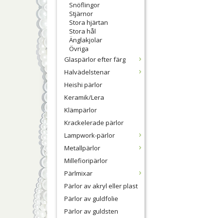
Snöflingor
Stjärnor
Stora hjärtan
Stora hål
Änglakjolar
Övriga
Glaspärlor efter färg
Halvädelstenar
Heishi pärlor
Keramik/Lera
Klämpärlor
Krackelerade pärlor
Lampwork-pärlor
Metallpärlor
Millefioripärlor
Pärlmixar
Pärlor av akryl eller plast
Pärlor av guldfolie
Pärlor av guldsten