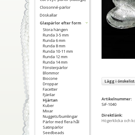
Cloisonné-pärlor
Döskallar
Glaspärlor efter form
Stora hängen
Runda 3-5 mm
Runda 6 mm
Runda 8 mm
Runda 10-11 mm
Runda 12 mm
Runda 14 mm
Fönsterpärlor
Blommor
Biocone
Lägg i önskelist
Droppar
Facetter
Fjärilar
Artikelnummer:
Hjärtan
SiF-1040
Kuber
Mixar
Direktlänk:
Nuggets/bumlingar
Högerklicka och k
Pärlor med flera hål
Satinpärlor
Seedbeads