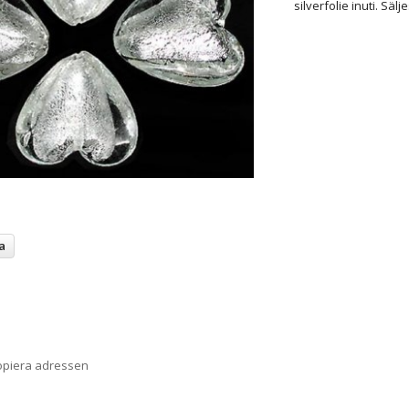
silverfolie inuti. Säl
a
opiera adressen