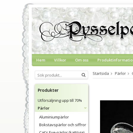
Hem
Villkor
Om oss
Produktinformatio
Startsida
Pärlor
Produkter
Utförsäljning upp till 70%
Pärlor
Aluminiumpärlor
Bokstavspärlor och siffror
Cat's Eye-pärlor (kattöga)