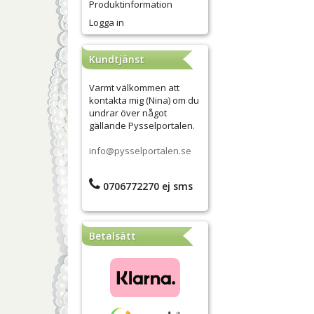
Produktinformation
Logga in
Kundtjänst
Varmt välkommen att
kontakta mig (Nina) om du
undrar över något
gällande Pysselportalen.
info@pysselportalen.se
0706772270 ej sms
Betalsätt