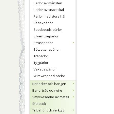
Pärlor av månsten
Pärlor av snäckskal
Pärlor med stora hål
Reflexpärlor
Seedbeads-pärlor
Silverfoliepärlor
Strasspärlor
Sötvattenspärlor
Träpärlor
Tygpärlor
Vaxade pärlor
Wirewrapped-pärlor
Berlocker och hängen
Band, tråd och wire
Smyckesdelar av metall
Storpack
Tillbehör och verktyg