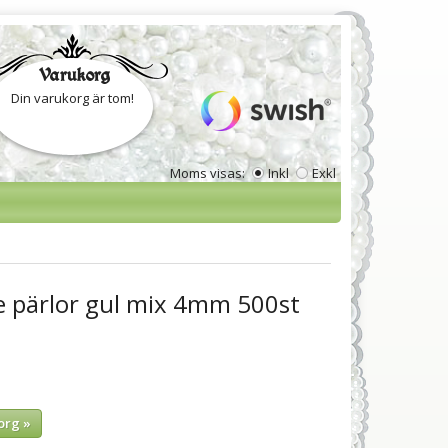
Varukorg
Din varukorg är tom!
Moms visas:
Inkl
Exkl
e pärlor gul mix 4mm 500st
org »