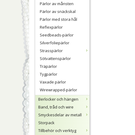
Pärlor av månsten
Pärlor av snäckskal
Pärlor med stora hål
Reflexpärlor
Seedbeads-pärlor
Silverfoliepärlor
Strasspärlor
Sötvattenspärlor
Träpärlor
Tygpärlor
Vaxade pärlor
Wirewrapped-pärlor
Berlocker och hängen
Band, tråd och wire
Smyckesdelar av metall
Storpack
Tillbehör och verktyg