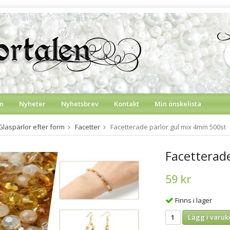
n
Nyheter
Nyhetsbrev
Kontakt
Min önskelista
Glaspärlor efter form
Facetter
Facetterade pärlor gul mix 4mm 500st
Facetterad
59 kr
Finns i lager
Lägg i varuk