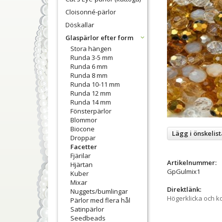
Cloisonné-pärlor
Döskallar
Glaspärlor efter form
Stora hängen
Runda 3-5 mm
Runda 6 mm
Runda 8 mm
Runda 10-11 mm
Runda 12 mm
Runda 14 mm
Fönsterpärlor
Blommor
Biocone
Lägg i önskelist
Droppar
Facetter
Fjärilar
Artikelnummer:
Hjärtan
GpGulmix1
Kuber
Mixar
Direktlänk:
Nuggets/bumlingar
Högerklicka och k
Pärlor med flera hål
Satinpärlor
Seedbeads