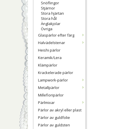
Snöflingor
Stjärnor
Stora hjärtan
Stora hål
Änglakjolar
Övriga
Glaspärlor efter färg
Halvädelstenar
Heishi pärlor
Keramik/Lera
Klämpärlor
Krackelerade pärlor
Lampwork-pärlor
Metallpärlor
Millefioripärlor
Pärlmixar
Pärlor av akryl eller plast
Pärlor av guldfolie
Pärlor av guldsten