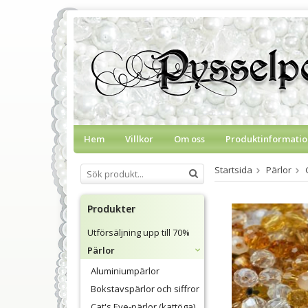
Hem
Villkor
Om oss
Produktinformatio
Startsida
Pärlor
Produkter
Utförsäljning upp till 70%
Pärlor
Aluminiumpärlor
Bokstavspärlor och siffror
Cat's Eye-pärlor (kattöga)