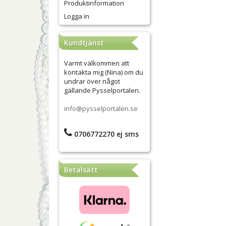
Produktinformation
Logga in
Kundtjänst
Varmt välkommen att
kontakta mig (Nina) om du
undrar över något
gällande Pysselportalen.
info@pysselportalen.se
0706772270 ej sms
Betalsätt