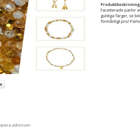
Produktbeskrivning
Facetterade pärlor av
guldiga färger, se bild
förmånligt pris! Pärl
a
opiera adressen