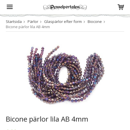
Startsida
Pärlor
Glaspärlor efter form
Biocone
Produkten har blivit tillagd i varukorgen
Bicone pärlor lila AB 4mm
Bicone pärlor lila AB 4mm