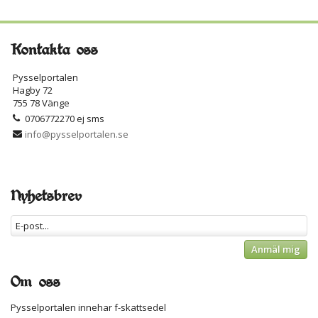
Kontakta oss
Pysselportalen
Hagby 72
755 78 Vänge
0706772270 ej sms
info@pysselportalen.se
Nyhetsbrev
Anmäl mig
Om oss
Pysselportalen innehar f-skattsedel