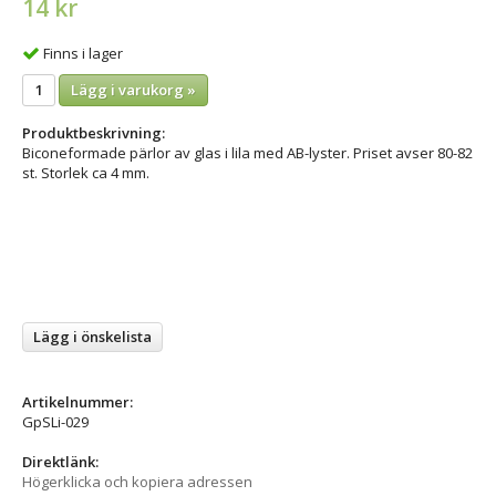
14 kr
Finns i lager
Lägg i varukorg »
Produktbeskrivning:
Biconeformade pärlor av glas i lila med AB-lyster. Priset avser 80-82
st. Storlek ca 4 mm.
Lägg i önskelista
Artikelnummer:
GpSLi-029
Direktlänk:
Högerklicka och kopiera adressen