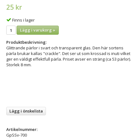
25 kr
Finns i lager
Lägg i varukorg »
Produktbeskrivning:
Glittrande pärlor i svart och transparent glas. Den här sortens
pärla brukar kallas "crackle". Det ser ut som krossad is inuti vilket
ger en väldigt effektfull pärla. Priset avser en sträng (ca 53 pärlor).
Storlek 8 mm.
Lägg i önskelista
Artikelnummer:
GpSSv-700