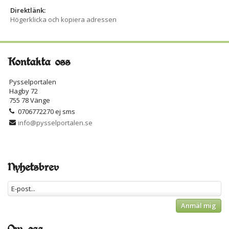
Direktlänk:
Högerklicka och kopiera adressen
Kontakta oss
Pysselportalen
Hagby 72
755 78 Vänge
0706772270 ej sms
info@pysselportalen.se
Nyhetsbrev
Anmäl mig
Om oss